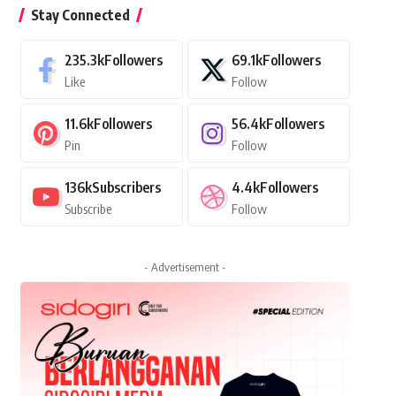
Stay Connected
235.3k
Followers
69.1k
Followers
Like
Follow
11.6k
Followers
56.4k
Followers
Pin
Follow
136k
Subscribers
4.4k
Followers
Subscribe
Follow
- Advertisement -