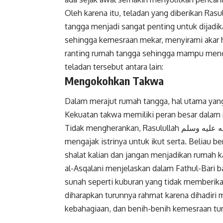
Oleh karena itu, teladan yang diberikan Rasulullah صلى الله عليه وسلم dalam memb
tangga menjadi sangat penting untuk dijad
sehingga kemesraan mekar, menyirami akar 
ranting rumah tangga sehingga mampu meng
teladan tersebut antara lain:
Mengokohkan Takwa
Dalam merajut rumah tangga, hal utama yang 
Kekuatan takwa memiliki peran besar dalam
Tidak mengherankan, Rasulullah صلى الله عليه وسلم selalu melaksanakan shalat Sunah di rumah dan
mengajak istrinya untuk ikut serta. Beliau b
shalat kalian dan jangan menjadikan rumah ka
al-Asqalani menjelaskan dalam Fathul-Bari b
sunah seperti kuburan yang tidak memberika
diharapkan turunnya rahmat karena dihadiri 
kebahagiaan, dan benih-benih kemesraan tum