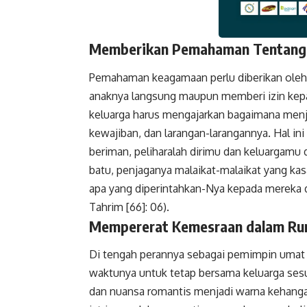
Memberikan Pemahaman Tentan
Faceboo
Pemahaman keagamaan perlu diberikan oleh k
anaknya langsung maupun memberi izin kepa
keluarga harus mengajarkan bagaimana menjal
kewajiban, dan larangan-larangannya. Hal in
beriman, peliharalah dirimu dan keluargamu 
batu, penjaganya malaikat-malaikat yang kasar, keras,
apa yang diperintahkan-Nya kepada mereka d
Tahrim [66]: 06).
Mempererat Kemesraan dalam R
Di tengah perannya sebagai pemimpin umat Islam, Rasulullah عليه وسلم
waktunya untuk tetap bersama keluarga sesu
dan nuansa romantis menjadi warna kehanga