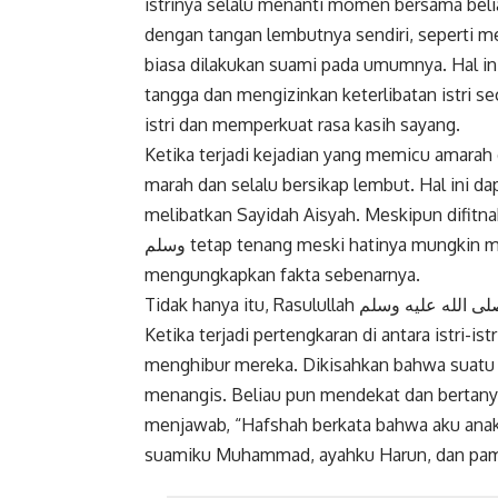
istrinya selalu menanti momen bersama belia
dengan tangan lembutnya sendiri, seperti me
biasa dilakukan suami pada umumnya. Hal
tangga dan mengizinkan keterlibatan istri se
istri dan memperkuat rasa kasih sayang.
Ketika terjadi kejadian yang memicu amarah dari pihak istri, Ras
marah dan selalu bersikap lembut. Hal ini dapa
melibatkan Sayidah Aisyah. Meskipun difitnah melak
وسلم tetap tenang meski hatinya mungkin merasa jengkel, hingga akhirnya Allah جل جلاله
mengungkapkan fakta sebenarnya.
Tidak hanya itu, Rasulullah صلى الله عليه وسلم selalu menjadi tempat sandaran bagi istri-istrinya.
Ketika terjadi pertengkaran di antara istri-i
menghibur mereka. Dikisahkan bahwa suatu 
menangis. Beliau pun mendekat dan bertan
menjawab, “Hafshah berkata bahwa aku anak
suamiku Muhammad, ayahku Harun, dan pa