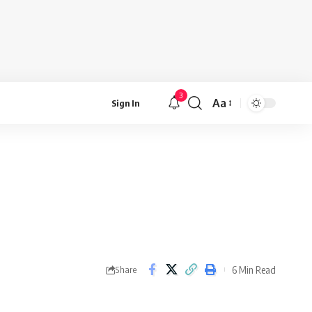
3
Aa
Sign In
Font
Resizer
6 Min Read
Share