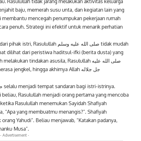
u. Rasulullah tidak jarang melakukan aktivitas keluarga
njahit baju, memerah susu unta, dan kegiatan lain yang
 ini membantu mencegah penumpukan pekerjaan rumah
cara penuh. Strategi ini efektif untuk menarik perhatian
ulullah صلى الله عليه وسلم tidak mudah
t dilihat dari peristiwa haditsul-ifki (berita dusta) yang
ukan tindakan asusila, Rasulullah صلى الله عليه
stri beliau, Rasulullah menjadi orang pertama yang mencoba
ketika Rasulullah menemukan Sayidah Shafiyah
ya, “Apa yang membuatmu menangis?”. Shafiyah
 orang Yahudi”. Beliau menjawab, “Katakan padanya,
manku Musa”.
- Advertisement -