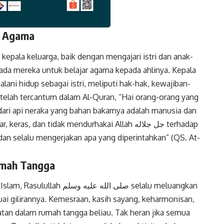
g Agama
k
Twitter
Gmail
epala keluarga, baik dengan mengajari istri dan anak-
da mereka untuk belajar agama kepada ahlinya. Kepala
ani hidup sebagai istri, meliputi hak-hak, kewajiban-
i telah tercantum dalam Al-Quran, “Hai orang-orang yang
dari api neraka yang bahan bakarnya adalah manusia dan
 dan tidak mendurhakai Allah جل جلاله terhadap
an selalu mengerjakan apa yang diperintahkan” (QS. At-
umah Tangga
صلى الله  selalu meluangkan
ai gilirannya. Kemesraan, kasih sayang, keharmonisan,
tan dalam rumah tangga beliau. Tak heran jika semua