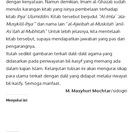
dengan kenyataan. Namun demikian, Imam al-Ghazali sudah
menulis karangan kitab yang isinya pembelaan terhadap
kitab
Ihya’ Ulumiddin
. Kitab tersebut berjudul
“Al
-Imla’ ‘ala-
Musykilil-Ihya’”
dan nama lain “
al-Ajwibah al-Muskitah ‘anil-
As’ilah al-Mubhitah
.” Untuk lebih jelasnya, kita mentelaah
kitab tersebut, supaya mendapatkan jawaban yang pas dari
pengarangnya.
Itulah sedikit gambaran terkait dalil-dalil agama yang
didasarkan pada periwayatan bil-kasyf yang memang ada
dalam kajian Islam. Kelanjutan tulisan ini akan mengurai sikap
para ulama terkait dengan dalil yang didapat melalui riwayat
bil-kasfy. Semoga manfaat.
M. Masyhuri Mochtar
/sidogiri
Menyukai ini: