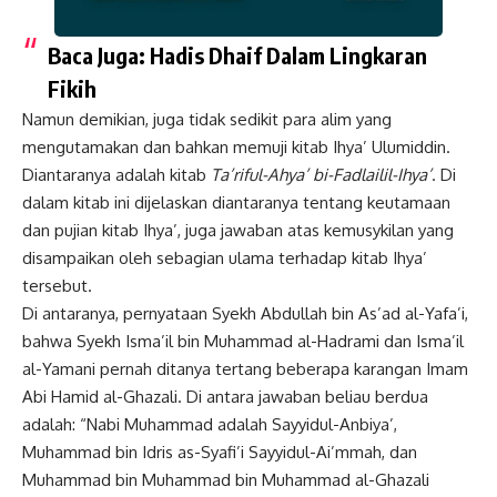
Baca Juga:
Hadis Dhaif Dalam Lingkaran
Fikih
Namun demikian, juga tidak sedikit para alim yang
mengutamakan dan bahkan memuji kitab
Ihya’ Ulumiddin
.
Diantaranya adalah kitab
Ta’riful-Ahya’ bi-Fadlailil-Ihya’
. Di
dalam kitab ini dijelaskan diantaranya tentang keutamaan
dan pujian kitab Ihya’, juga jawaban atas kemusykilan yang
disampaikan oleh sebagian ulama terhadap kitab Ihya’
tersebut.
Di antaranya, pernyataan Syekh Abdullah bin As’ad al-Yafa’i,
bahwa Syekh Isma’il bin Muhammad al-Hadrami dan Isma’il
al-Yamani pernah ditanya tertang beberapa karangan Imam
Abi Hamid al-Ghazali. Di antara jawaban beliau berdua
adalah: “Nabi Muhammad adalah Sayyidul-Anbiya’,
Muhammad bin Idris as-Syafi’i Sayyidul-Ai’mmah, dan
Muhammad bin Muhammad bin Muhammad al-Ghazali