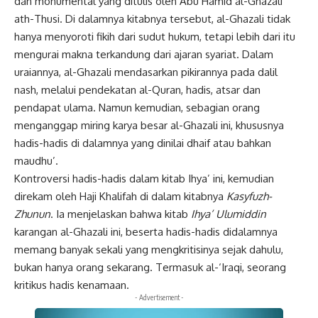
dan monumental yang ditulis oleh Abu Hamid al-Ghazali
ath-Thusi. Di dalamnya kitabnya tersebut, al-Ghazali tidak
hanya menyoroti fikih dari sudut hukum, tetapi lebih dari itu
mengurai makna terkandung dari ajaran syariat. Dalam
uraiannya, al-Ghazali mendasarkan pikirannya pada dalil
nash, melalui pendekatan al-Quran, hadis, atsar dan
pendapat ulama. Namun kemudian, sebagian orang
menganggap miring karya besar al-Ghazali ini, khususnya
hadis-hadis di dalamnya yang dinilai dhaif atau bahkan
maudhu’.
Kontroversi hadis-hadis dalam kitab Ihya’ ini, kemudian
direkam oleh Haji Khalifah di dalam kitabnya
Kasyfuzh-
Zhunun
. Ia menjelaskan bahwa kitab
Ihya’ Ulumiddin
karangan al-Ghazali ini, beserta hadis-hadis didalamnya
memang banyak sekali yang mengkritisinya sejak dahulu,
bukan hanya orang sekarang. Termasuk al-‘Iraqi, seorang
kritikus hadis kenamaan.
- Advertisement -