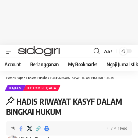
Aa
Font
Resizer
Account
Berlangganan
My Bookmarks
Ngaji Jurnalistik
Home
»
Kajian
»
Kolom Fuqaha
»
HADIS RIWAYAT KASYF DALAM BINGKAI HUKUM
KAJIAN
KOLOM FUQAHA
HADIS RIWAYAT KASYF DALAM
BINGKAI HUKUM
7 Min Read