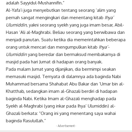
adalah Sayyidul-Mushannifin.”
Al-Yafa’i juga menyebutkan tentang seorang ‘alim yang
pernah sangat mengingkari dan menentang kitab
Ihya’
Ulumiddin
, yakni seorang syekh yang juga imam besar, Abil-
Hasan ‘Ali al-Maghrabi. Beliau seorang yang berwibawa dan
menjadi panutan. Suatu ketika dia memerintahkan beberapa
orang untuk mencari dan mengumpulkan kitab
Ihya’-
Ulumiddin
yang beredar dan bermaksud membakarnya di
masjid pada hari Jumat di hadapan orang banyak.
Pada malam Jumat yang dijanjikan, dia bermimpi seakan
memasuki masjid. Ternyata di dalamnya ada baginda Nabi
Muhammad bersama Shahabat Abu Bakar dan ‘Umar bin al-
Khatthab, sedangkan imam al-Ghazali berdiri di hadapan
baginda Nabi. Ketika Imam al-Ghazali menghadap pada
Syekh al-Maghrabi (yang inkar pada Ihya’ Ulumiddin) al-
Ghazali berkata: “Orang ini yang menentang saya wahai
baginda Rasulullah.”
- Advertisement -