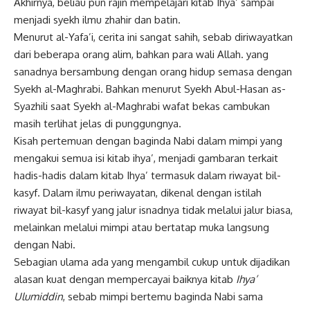
Akhirnya, beliau pun rajin mempelajari kitab Ihya’ sampai
menjadi syekh ilmu zhahir dan batin.
Menurut al-Yafa’i, cerita ini sangat sahih, sebab diriwayatkan
dari beberapa orang alim, bahkan para
wali Allah
. yang
sanadnya bersambung dengan orang hidup semasa dengan
Syekh al-Maghrabi. Bahkan menurut Syekh Abul-Hasan as-
Syazhili saat Syekh al-Maghrabi wafat bekas cambukan
masih terlihat jelas di punggungnya.
Kisah pertemuan dengan baginda Nabi dalam mimpi yang
mengakui semua isi kitab ihya’, menjadi gambaran terkait
hadis-hadis dalam kitab Ihya’ termasuk dalam riwayat bil-
kasyf. Dalam ilmu periwayatan, dikenal dengan istilah
riwayat bil-kasyf yang jalur isnadnya tidak melalui jalur biasa,
melainkan melalui mimpi atau bertatap muka langsung
dengan Nabi.
Sebagian ulama ada yang mengambil cukup untuk dijadikan
alasan kuat dengan mempercayai baiknya kitab
Ihya’
Ulumiddin
, sebab mimpi bertemu baginda Nabi sama