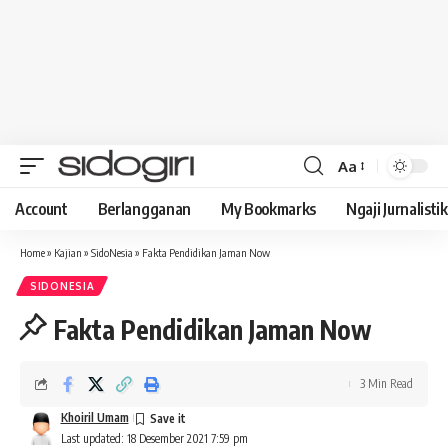
Aa
Font
Resizer
Account
Berlangganan
My Bookmarks
Ngaji Jurnalistik
Home
»
Kajian
»
SidoNesia
»
Fakta Pendidikan Jaman Now
SIDONESIA
Fakta Pendidikan Jaman Now
3 Min Read
Khoiril Umam
Last updated: 18 Desember 2021 7:59 pm