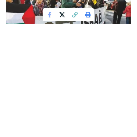
Solusi Cerdas Kegaduhan Umat
“Seandainya negeri ini menjadikan mazhab Syafii dan Asyari
menjadi mazhab resmi yang diakui oleh negara, insya Allah
tidak akan ada lagi kegaduhan-kegaduhan semacam ini.
Sayangnya reformasi di negeri ini bukannya menumbuhkan
benih-benih keteraturan yang sejuk, justru membuka kran
kebebasan yang liar dan sulit dikendalikan.”