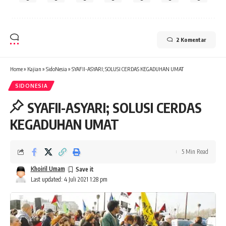
2 Komentar
Home
»
Kajian
»
SidoNesia
»
SYAFII-ASYARI; SOLUSI CERDAS KEGADUHAN UMAT
SIDONESIA
SYAFII-ASYARI; SOLUSI CERDAS
KEGADUHAN UMAT
5 Min Read
Khoiril Umam
Last updated: 4 Juli 2021 1:28 pm