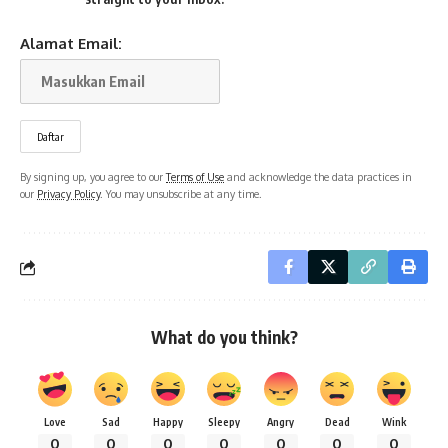
Alamat Email:
By signing up, you agree to our
Terms of Use
and acknowledge the data practices in
our
Privacy Policy
. You may unsubscribe at any time.
What do you think?
Love
Sad
Happy
Sleepy
Angry
Dead
Wink
0
0
0
0
0
0
0