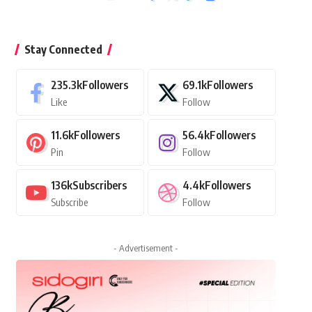
Stay Connected
235.3k
Followers
69.1k
Followers
Like
Follow
11.6k
Followers
56.4k
Followers
Pin
Follow
136k
Subscribers
4.4k
Followers
Subscribe
Follow
- Advertisement -