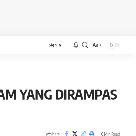
Aa
Sign In
Font
Resizer
SLAM YANG DIRAMPAS
6 Min Read
Share