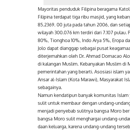
Mayoritas penduduk Filipina beragama Katoli
Filipina terdapat tiga ribu masjid, yang keban
85.2369. 00 juta pada tahun 2006, dan set
wilayah 300.076 km terdiri dari 7.107 pulau. 
80%, Tionghoa 10%, Indo Arya 5%, Eropa da
Jolo dapat dianggap sebagai pusat keagamaa
diterjemahkan oleh Dr. Ahmad Domacao Alo
di kalangan Muslim. Kebanyakan Muslim di M
pemerintahan yang berarti. Asosiasi islam yan
Ansar al-Islam (Kota Marawi), Masyarakat Isl
sebagainya.
Namun kendatipun banyak komunitas Islam y
sulit untuk membaur dengan undang-undang k
menjadi penyebab sulitnya bangsa Moro berin
bangsa Moro sulit menghargai undang-unda
daan keluarga, karena undang-undang tersebut