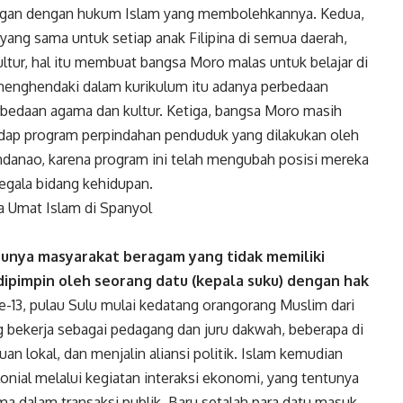
tangan dengan hukum Islam yang membolehkannya. Kedua,
ang sama untuk setiap anak Filipina di semua daerah,
ur, hal itu membuat bangsa Moro malas untuk belajar di
 menghendaki dalam kurikulum itu adanya perbedaan
rbedaan agama dan kultur. Ketiga, bangsa Moro masih
dap program perpindahan penduduk yang dilakukan oleh
indanao, karena program ini telah mengubah posisi mereka
segala bidang kehidupan.
a Umat Islam di Spanyol
 punya masyarakat beragam yang tidak memiliki
ipimpin oleh seorang datu (kepala suku) dengan hak
ke-13, pulau Sulu mulai kedatang orangorang Muslim dari
g bekerja sebagai pedagang dan juru dakwah, beberapa di
 lokal, dan menjalin aliansi politik. Islam kemudian
olonial melalui kegiatan interaksi ekonomi, yang tentunya
 dalam transaksi publik. Baru setalah para datu masuk