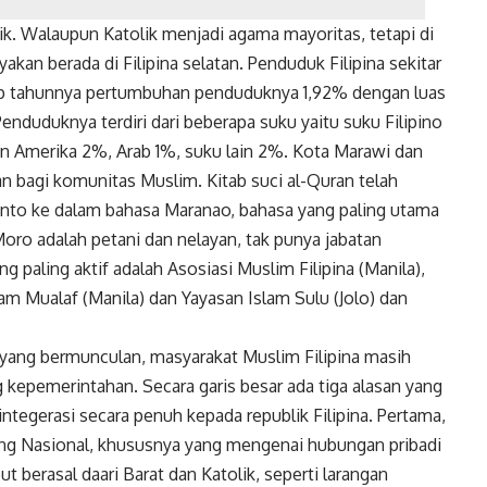
k. Walaupun Katolik menjadi agama mayoritas, tetapi di
yakan berada di Filipina selatan. Penduduk Filipina sekitar
iap tahunnya pertumbuhan penduduknya 1,92% dengan luas
Penduduknya terdiri dari beberapa suku yaitu suku Filipino
n Amerika 2%, Arab 1%, suku lain 2%. Kota Marawi dan
n bagi komunitas Muslim. Kitab suci al-Quran telah
nto ke dalam bahasa Maranao, bahasa yang paling utama
oro adalah petani dan nelayan, tak punya jabatan
g paling aktif adalah Asosiasi Muslim Filipina (Manila),
am Mualaf (Manila) dan Yayasan Islam Sulu (Jolo) dan
ang bermunculan, masyarakat Muslim Filipina masih
epemerintahan. Secara garis besar ada tiga alasan yang
tegerasi secara penuh kepada republik Filipina. Pertama,
ng Nasional, khususnya yang mengenai hubungan pribadi
 berasal daari Barat dan Katolik, seperti larangan