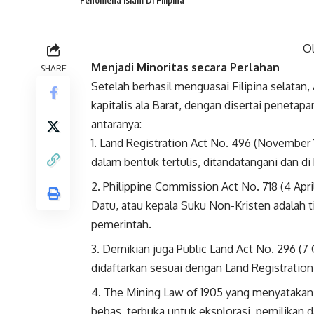
Fenomena Islam Di Filipina
O
Menjadi Minoritas secara Perlahan
SHARE
Setelah berhasil menguasai Filipina selata
kapitalis ala Barat, dengan disertai peneta
antaranya:
Land Registration Act No. 496 (November
dalam bentuk tertulis, ditandatangani dan 
Philippine Commission Act No. 718 (4 Apri
Datu, atau kepala Suku Non-Kristen adalah ti
pemerintah.
Demikian juga Public Land Act No. 296 (7
didaftarkan sesuai dengan Land Registration
The Mining Law of 1905 yang menyatakan s
bebas, terbuka untuk eksplorasi, pemilikan 