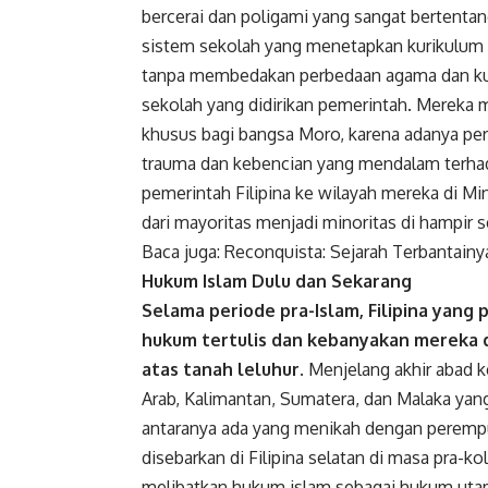
bercerai dan poligami yang sangat berten
sistem sekolah yang menetapkan kurikulum y
tanpa membedakan perbedaan agama dan kult
sekolah yang didirikan pemerintah. Mereka
khusus bagi bangsa Moro, karena adanya pe
trauma dan kebencian yang mendalam terha
pemerintah Filipina ke wilayah mereka di M
dari mayoritas menjadi minoritas di hampir 
Baca juga:
Reconquista: Sejarah Terbantainy
Hukum Islam Dulu dan Sekarang
Selama periode pra-Islam, Filipina yang
hukum tertulis dan kebanyakan mereka d
atas tanah leluhur
. Menjelang akhir abad 
Arab, Kalimantan, Sumatera, dan Malaka yan
antaranya ada yang menikah dengan perempuan
disebarkan di Filipina selatan di masa pra-k
melibatkan hukum islam sebagai hukum utama