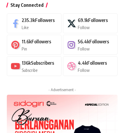
Stay Connected
235.3k
Followers
69.1k
Followers
Like
Follow
11.6k
Followers
56.4k
Followers
Pin
Follow
136k
Subscribers
4.4k
Followers
Subscribe
Follow
- Advertisement -