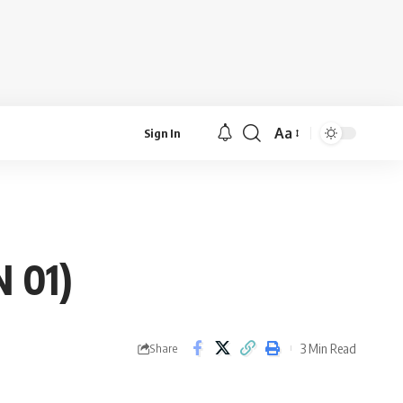
Aa
Sign In
Font
Resizer
 01)
3 Min Read
Share