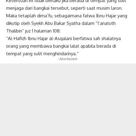
Ketentuan ini tidak berlaku jika berada di tempat yang sulit
menjaga dari bangkai tersebut, seperti saat musim laron.
Maka tetaplah dima’fu, sebagaimana fatwa Ibnu Hajar yang
dikutip oleh Syekh Abu Bakar Syatha dalam “I’anatuth
Thalibin” juz 1 halaman 108:
“Al-Hafizh Ibnu Hajar al-Asqalani berfatwa sah shalatnya
orang yang membawa bangkai lalat apabila berada di
tempat yang sulit menghindarinya.”
- Advertisement -