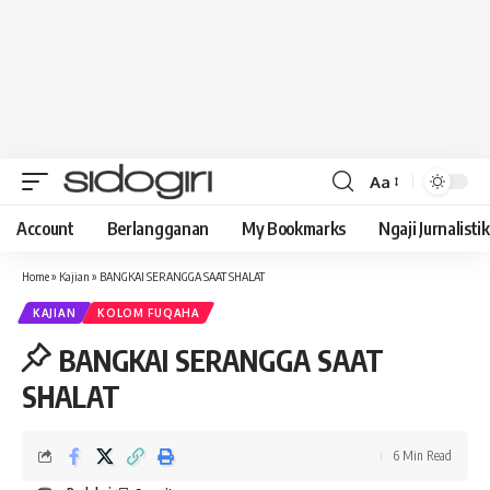
Aa
Font
Resizer
Account
Berlangganan
My Bookmarks
Ngaji Jurnalistik
Home
»
Kajian
»
BANGKAI SERANGGA SAAT SHALAT
KAJIAN
KOLOM FUQAHA
BANGKAI SERANGGA SAAT
SHALAT
6 Min Read