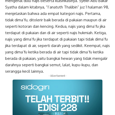
mengenal dulu najis beserta klasifikasinya. Syekh Abu Bakar
Syatha dalam kitabnya, “I’anatuth Thalibin” juz 1 halaman 98,
menjelaskan bahwa ada empat kategori najis. Pertama,
tidak dima’fu, ditolerir baik berada di pakaian maupun di air
seperti kotoran dan kencing. Kedua, najis yang dima’fu jika
terdapat di pakaian dan di air seperti najis hukmiah. Ketiga,
najis yang dima’fu jika terdapat di pakaian tapi tidak dima’fu
jika terdapat di air, seperti darah yang sedikit. Keempat, najis
yang dima’fu ketika berada di air tapi tidak dima’fu ketika
berada di pakaian, yaitu bangkai hewan yang tidak mengalir
darahnya seperti bangkai semut, lalat, kupu-kupu, dan
serangga kecil lainnya.
- Advertisement -