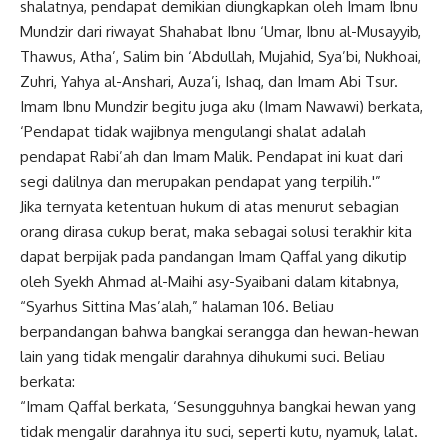
shalatnya, pendapat demikian diungkapkan oleh Imam Ibnu
Mundzir dari riwayat Shahabat Ibnu ‘Umar, Ibnu al-Musayyib,
Thawus, Atha’, Salim bin ‘Abdullah, Mujahid, Sya’bi, Nukhoai,
Zuhri, Yahya al-Anshari, Auza’i, Ishaq, dan Imam Abi Tsur.
Imam Ibnu Mundzir begitu juga aku (Imam Nawawi) berkata,
‘Pendapat tidak wajibnya mengulangi shalat adalah
pendapat Rabi’ah dan Imam Malik. Pendapat ini kuat dari
segi dalilnya dan merupakan pendapat yang terpilih.'”
Jika ternyata ketentuan hukum di atas menurut sebagian
orang dirasa cukup berat, maka sebagai solusi terakhir kita
dapat berpijak pada pandangan Imam Qaffal yang dikutip
oleh Syekh Ahmad al-Maihi asy-Syaibani dalam kitabnya,
“Syarhus Sittina Mas’alah,” halaman 106. Beliau
berpandangan bahwa bangkai serangga dan hewan-hewan
lain yang tidak mengalir darahnya dihukumi suci. Beliau
berkata:
“Imam Qaffal berkata, ‘Sesungguhnya bangkai hewan yang
tidak mengalir darahnya itu suci, seperti kutu, nyamuk, lalat.