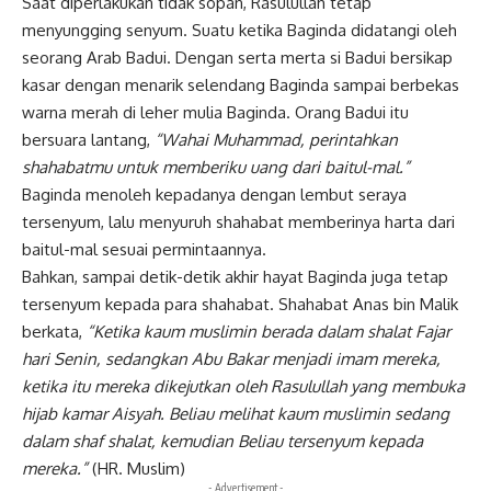
Saat diperlakukan tidak sopan, Rasulullah tetap
menyungging senyum. Suatu ketika Baginda didatangi oleh
seorang Arab
Badui. Dengan serta merta si Badui bersikap
kasar dengan menarik selendang Baginda sampai berbekas
warna merah di leher mulia Baginda. Orang Badui itu
bersuara lantang,
“Wahai Muhammad, perintahkan
shahabatmu untuk memberiku uang dari baitul-mal.”
Baginda menoleh kepadanya dengan lembut seraya
tersenyum, lalu menyuruh shahabat memberinya harta dari
baitul-mal sesuai permintaannya.
Bahkan, sampai detik-detik akhir hayat Baginda juga tetap
tersenyum kepada para shahabat. Shahabat Anas bin Malik
berkata,
“Ketika kaum muslimin berada dalam shalat Fajar
hari Senin, sedangkan Abu Bakar menjadi imam mereka,
ketika itu mereka dikejutkan oleh Rasulullah yang membuka
hijab kamar Aisyah. Beliau melihat kaum muslimin sedang
dalam shaf shalat, kemudian Beliau tersenyum kepada
mereka.”
(HR. Muslim)
- Advertisement -