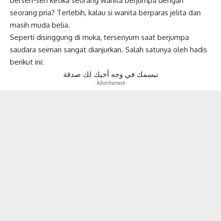
berseri-seri ketika seorang wanita berjumpa dengan
seorang pria? Terlebih, kalau si wanita berparas jelita dan
masih muda belia.
Seperti disinggung di muka, tersenyum saat berjumpa
saudara seiman sangat dianjurkan. Salah satunya oleh hadis
berikut ini:
تبسمك في وجه أخيك لك صدقة
- Advertisement -