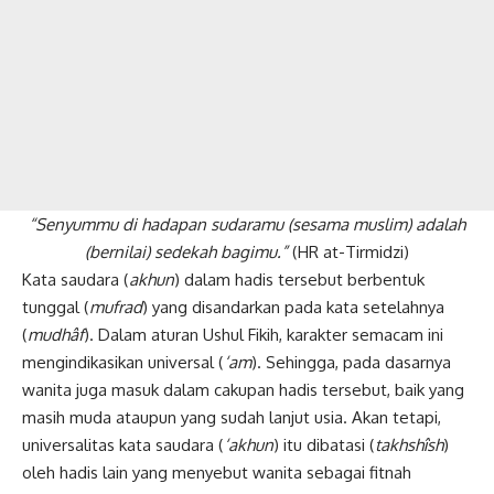
“Senyummu di hadapan sudaramu (sesama muslim) adalah
(bernilai) sedekah bagimu.”
(HR at-Tirmidzi)
Kata saudara (
akhun
) dalam hadis tersebut berbentuk
tunggal (
mufrad
) yang disandarkan pada kata setelahnya
(
mudhâf
). Dalam aturan Ushul Fikih, karakter semacam ini
mengindikasikan universal (
‘am
). Sehingga, pada dasarnya
wanita juga masuk dalam cakupan hadis tersebut, baik yang
masih muda ataupun yang sudah lanjut usia. Akan tetapi,
universalitas kata saudara (
‘akhun
) itu dibatasi (
takhshîsh
)
oleh hadis lain yang menyebut wanita sebagai fitnah