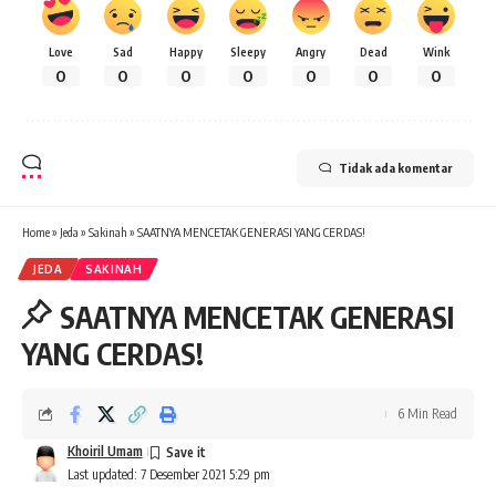
Love
Sad
Happy
Sleepy
Angry
Dead
Wink
0
0
0
0
0
0
0
Tidak ada komentar
Home
»
Jeda
»
Sakinah
»
SAATNYA MENCETAK GENERASI YANG CERDAS!
JEDA
SAKINAH
SAATNYA MENCETAK GENERASI
YANG CERDAS!
6 Min Read
Khoiril Umam
Last updated: 7 Desember 2021 5:29 pm