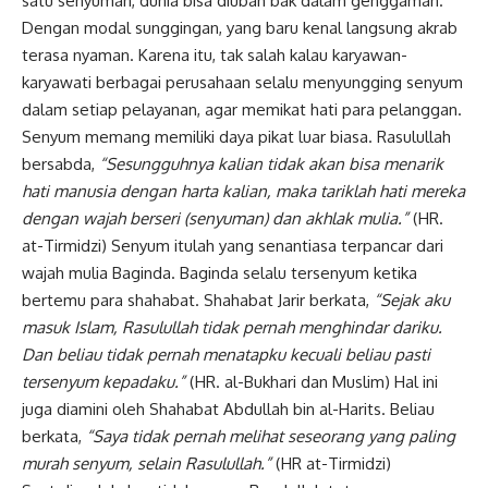
satu senyuman, dunia bisa diubah bak dalam genggaman.
Dengan modal sunggingan, yang baru kenal langsung akrab
terasa nyaman. Karena itu, tak salah kalau karyawan-
karyawati berbagai perusahaan selalu menyungging senyum
dalam setiap pelayanan, agar memikat hati para pelanggan.
Senyum memang memiliki daya pikat luar biasa. Rasulullah
bersabda,
“Sesungguhnya kalian tidak akan bisa menarik
hati manusia dengan harta kalian, maka tariklah hati mereka
dengan wajah berseri (senyuman) dan akhlak mulia.”
(HR.
at-Tirmidzi) Senyum itulah yang senantiasa terpancar dari
wajah mulia Baginda. Baginda selalu tersenyum ketika
bertemu para shahabat. Shahabat Jarir berkata,
“Sejak aku
masuk Islam, Rasulullah tidak pernah menghindar dariku.
Dan beliau tidak pernah menatapku kecuali beliau pasti
tersenyum kepadaku.”
(HR. al-Bukhari dan Muslim) Hal ini
juga diamini oleh Shahabat Abdullah bin al-Harits. Beliau
berkata,
“Saya tidak pernah melihat seseorang yang paling
murah senyum, selain Rasulullah.”
(HR at-Tirmidzi)