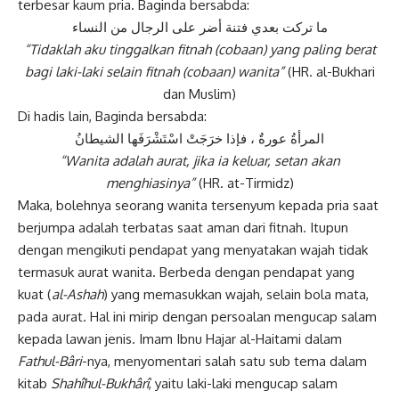
terbesar kaum pria. Baginda bersabda:
ما تركت بعدي فتنة أضر على الرجال من النساء
“Tidaklah aku tinggalkan fitnah (cobaan) yang paling berat
bagi laki-laki selain fitnah (cobaan) wanita”
(HR. al-Bukhari
dan Muslim)
Di hadis lain, Baginda bersabda:
المرأةُ عورةٌ ، فإذا خرَجَتْ اسْتَشْرَفَها الشيطانُ
“Wanita adalah aurat, jika ia keluar, setan akan
menghiasinya”
(HR. at-Tirmidz)
Maka, bolehnya seorang wanita tersenyum kepada pria saat
berjumpa adalah terbatas saat aman dari fitnah. Itupun
dengan mengikuti pendapat yang menyatakan wajah tidak
termasuk aurat
wanita
. Berbeda dengan pendapat yang
kuat (
al-Ashah
) yang memasukkan wajah, selain bola mata,
pada aurat. Hal ini mirip dengan persoalan mengucap salam
kepada lawan jenis. Imam Ibnu Hajar al-Haitami dalam
Fathul-Bâri
-nya, menyomentari salah satu sub tema dalam
kitab
Shahîhul-Bukhârî
, yaitu laki-laki mengucap salam