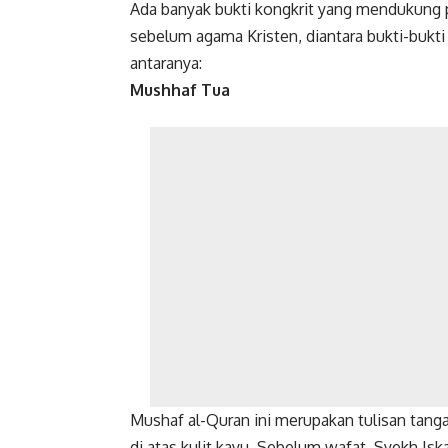
Ada banyak bukti kongkrit yang mendukung 
sebelum agama Kristen, diantara bukti-bukt
antaranya:
Mushhaf Tua
Mushaf al-Quran ini merupakan tulisan tang
di atas kulit kayu. Sebelum wafat, Syekh Is