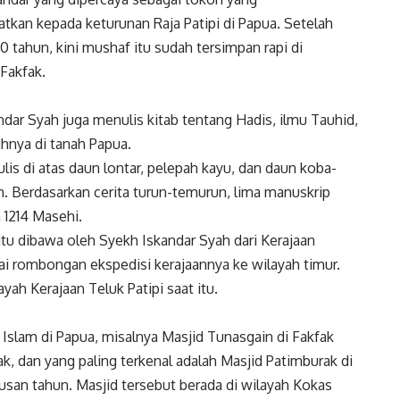
kan kepada keturunan Raja Patipi di Papua. Setelah
0 tahun, kini mushaf itu sudah tersimpan rapi di
 Fakfak.
dar Syah juga menulis kitab tentang Hadis, ilmu Tauhid,
nya di tanah Papua.
ulis di atas daun lontar, pelepah kayu, dan daun koba-
h. Berdasarkan cerita turun-temurun, lima manuskrip
 1214 Masehi.
itu dibawa oleh Syekh Iskandar Syah dari Kerajaan
i rombongan ekspedisi kerajaannya ke wilayah timur.
ah Kerajaan Teluk Patipi saat itu.
 Islam di Papua, misalnya Masjid Tunasgain di Fakfak
k, dan yang paling terkenal adalah Masjid Patimburak di
san tahun. Masjid tersebut berada di wilayah Kokas