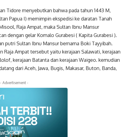
nan Tidore menyebutkan bahwa pada tahun 1443 M,
ultan Papua I) memimpin ekspedisi ke daratan Tanah
u Misool, Raja Ampat, maka Sultan Ibnu Mansur
can dengan gelar Komalo Gurabesi ( Kapita Gurabesi ).
n putri Sultan Ibnu Mansur bernama Boki Tayyibah.
n Raja Ampat tersebut yaitu kerajaan Salawati, kerajaan
ilolof, kerajaan Batanta dan kerajaan Waigeo. kemudian
atang dari Aceh, Jawa, Bugis, Makasar, Buton, Banda,
- Advertisement -
k
Twitter