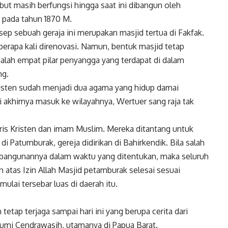
but masih berfungsi hingga saat ini dibangun oleh
 pada tahun 1870 M.
ep sebuah geraja ini merupakan masjid tertua di Fakfak.
erapa kali direnovasi. Namun, bentuk masjid tetap
adalah empat pilar penyangga yang terdapat di dalam
ng.
Kristen sudah menjadi dua agama yang hidup damai
 akhirnya masuk ke wilayahnya, Wertuer sang raja tak
is Kristen dan imam Muslim. Mereka ditantang untuk
i Patumburak, gereja didirikan di Bahirkendik. Bila salah
n bangunannya dalam waktu yang ditentukan, maka seluruh
atas Izin Allah Masjid petamburak selesai sesuai
ulai tersebar luas di daerah itu.
tetap terjaga sampai hari ini yang berupa cerita dari
Bumi Cendrawasih, utamanya di Papua Barat.