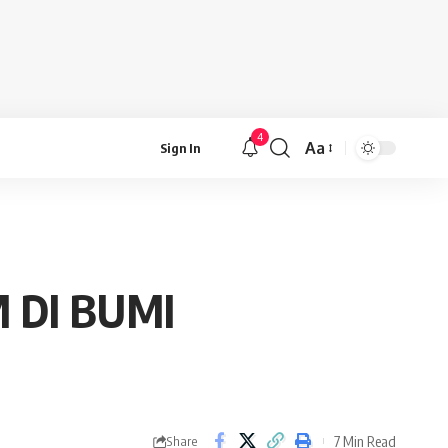
4
Aa
Sign In
Font
Resizer
 DI BUMI
7 Min Read
Share