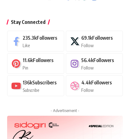
Stay Connected
235.3k
Followers
69.1k
Followers
Like
Follow
11.6k
Followers
56.4k
Followers
Pin
Follow
136k
Subscribers
4.4k
Followers
Subscribe
Follow
- Advertisement -