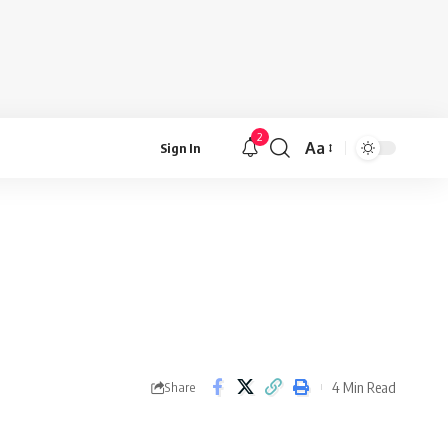
2
Aa
Sign In
Font
Resizer
4 Min Read
Share