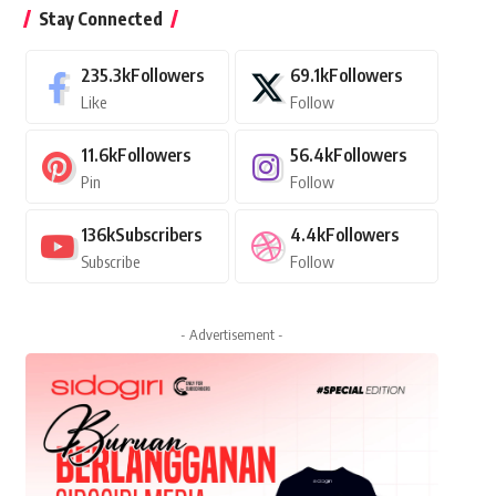
Stay Connected
235.3k
Followers
69.1k
Followers
Like
Follow
11.6k
Followers
56.4k
Followers
Pin
Follow
136k
Subscribers
4.4k
Followers
Subscribe
Follow
- Advertisement -