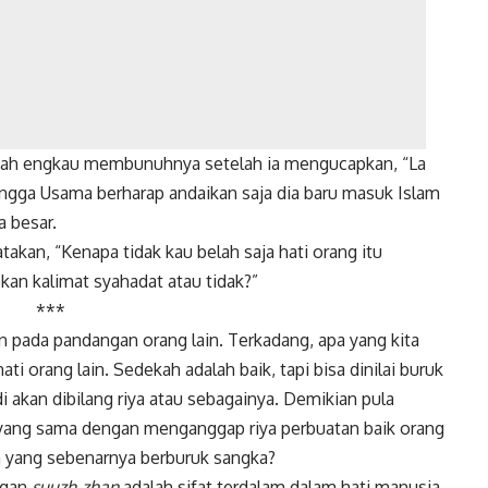
kah engkau membunuhnya setelah ia mengucapkan, “La
, hingga Usama berharap andaikan saja dia baru masuk Islam
a besar.
takan, “Kenapa tidak kau belah saja hati orang itu
an kalimat syahadat atau tidak?”
***
n pada pandangan orang lain. Terkadang, apa yang kita
ti orang lain. Sedekah adalah baik, tapi bisa dinilai buruk
di akan dibilang riya atau sebagainya. Demikian pula
n yang sama dengan menganggap riya perbuatan baik orang
ita yang sebenarnya berburuk sangka?
ngan
suuzh-zhan
adalah sifat terdalam dalam hati manusia.