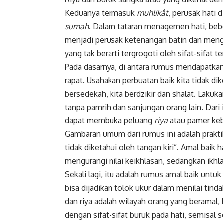
Keduanya termasuk
muhlikât
, perusak hati d
sumah
. Dalam tataran menagemen hati, beberap
menjadi perusak ketenangan batin dan meng
yang tak berarti tergrogoti oleh sifat-sifat t
Pada dasarnya, di antara rumus mendapatkan
rapat. Usahakan perbuatan baik kita tidak di
bersedekah, kita berdzikir dan shalat. Lakuk
tanpa pamrih dan sanjungan orang lain. Dari i
dapat membuka peluang
riya
atau pamer keb
Gambaran umum dari rumus ini adalah prakti
tidak diketahui oleh tangan kiri”. Amal baik
mengurangi nilai keikhlasan, sedangkan ikhla
Sekali lagi, itu adalah rumus amal baik untu
bisa dijadikan tolok ukur dalam menilai tindak
dan riya adalah wilayah orang yang beramal
dengan sifat-sifat buruk pada hati, semisal