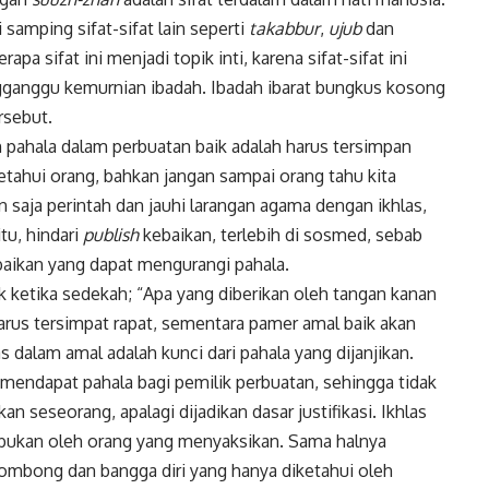
i samping sifat-sifat lain seperti
takabbur
,
ujub
dan
a sifat ini menjadi topik inti, karena sifat-sifat ini
ganggu kemurnian ibadah. Ibadah ibarat bungkus kosong
ersebut.
 pahala dalam perbuatan baik adalah harus tersimpan
ketahui orang, bahkan jangan sampai orang tahu kita
an saja perintah dan jauhi larangan agama dengan ikhlas,
tu, hindari
publish
kebaikan, terlebih di sosmed, sebab
aikan yang dapat mengurangi pahala.
k ketika sedekah; “Apa yang diberikan oleh tangan kanan
 harus tersimpat rapat, sementara pamer amal baik akan
s dalam amal adalah kunci dari pahala yang dijanjikan.
k mendapat pahala bagi pemilik perbuatan, sehingga tidak
an seseorang, apalagi dijadikan dasar justifikasi. Ikhlas
, bukan oleh orang yang menyaksikan. Sama halnya
 sombong dan bangga diri yang hanya diketahui oleh