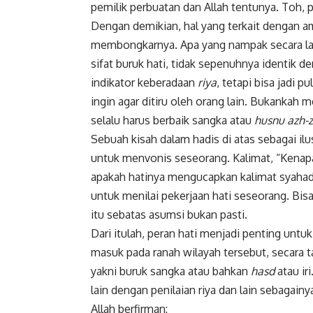
pemilik perbuatan dan Allah tentunya. Toh, p
Dengan demikian, hal yang terkait dengan am
membongkarnya. Apa yang nampak secara lah
sifat buruk hati, tidak sepenuhnya identik de
indikator keberadaan
riya
, tetapi bisa jadi pu
ingin agar ditiru oleh orang lain. Bukankah m
selalu harus berbaik sangka atau
husnu azh-
Sebuah kisah dalam hadis di atas sebagai ilust
untuk menvonis seseorang. Kalimat, “Kenapa 
apakah hatinya mengucapkan kalimat syahad
untuk menilai pekerjaan hati seseorang. Bisa 
itu sebatas asumsi bukan pasti.
Dari itulah, peran hati menjadi penting untuk
masuk pada ranah wilayah tersebut, secara t
yakni buruk sangka atau bahkan
hasd
atau ir
lain dengan penilaian riya dan lain sebagai
Allah berfirman: