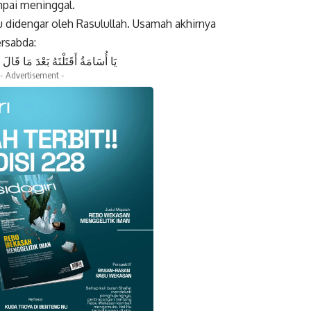
pai meninggal.
tu didengar oleh Rasulullah. Usamah akhirnya
rsabda:
يَا أُسَامَةُ أَقَتَلْتَهُ بَعْدَ مَا قَالَ لاَ 
- Advertisement -
k
Twitter