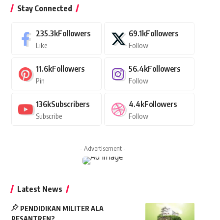
Stay Connected
235.3k
Followers
69.1k
Followers
Like
Follow
11.6k
Followers
56.4k
Followers
Pin
Follow
136k
Subscribers
4.4k
Followers
Subscribe
Follow
- Advertisement -
Latest News
PENDIDIKAN MILITER ALA
PESANTREN?