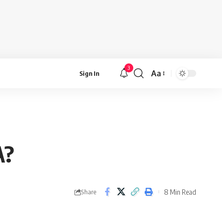
3
Aa
Sign In
Font
Resizer
A?
8 Min Read
Share