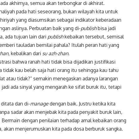
ada akhirnya, semua akan terbongkar di akhirat.
aliyah pada hati seseorang, bukan wilayah kita untuk
iriyah yang diasumsikan sebagai indikator keberadaan
ngan aslinya. Perbuatan baik yang di-
publish
bisa jadi
la, ada tujuan lain dari
publish
kebaikan tersebut, semisal
emberi tauladan bernilai pahala? Itulah peran hati yang
zhan
, kebalikan dari
su azh-zhan
.
rasi bahwa ranah hati tidak bisa dijadikan justifikasi
tidak kau belah saja hati orang itu sehingga kau tahu
at atau tidak?” semakin menegaskan adanya larangan
jadi ada sinyal yang mengarah ke sifat buruk itu, tetapi
 ditata dan di-
manage
dengan baik. Justru ketika kita
anpa sadar akan menjebak kita pada penyakit buruk lain,
i. Bermain dengan penilaian terhadap amal kebaikan orang
nya, akan menjerumuskan kita pada dosa berburuk sangka.