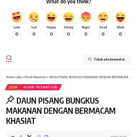
What do you think?
Love
Sad
Happy
Sleepy
Angry
Dead
Wink
0
0
0
0
0
0
0
Tidak ada komentar
Home
»
Jeda
»
Klinik Pesantren
»
DAUN PISANG BUNGKUS MAKANAN DENGAN BERMACAM KHASIAT
JEDA
KLINIK PESANTREN
DAUN PISANG BUNGKUS
MAKANAN DENGAN BERMACAM
KHASIAT