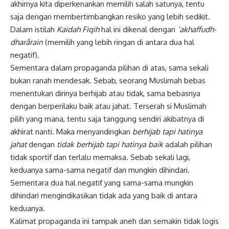
akhirnya kita diperkenankan memilih salah satunya, tentu
saja dengan membertimbangkan resiko yang lebih sedikit.
Dalam istilah
Kaidah Fiqih
hal ini dikenal dengan
‘akhaffudh-
dharârain
(memilih yang lebih ringan di antara dua hal
negatif).
Sementara dalam propaganda pilihan di atas, sama sekali
bukan ranah mendesak. Sebab, seorang Muslimah bebas
menentukan dirinya berhijab atau tidak, sama bebasnya
dengan berperilaku baik atau jahat. Terserah si
Muslimah
pilih yang mana, tentu saja tanggung sendiri akibatnya di
akhirat nanti. Maka menyandingkan
berhijab tapi hatinya
jahat
dengan
tidak berhijab tapi hatinya baik
adalah pilihan
tidak sportif dan terlalu memaksa. Sebab sekali lagi,
keduanya sama-sama negatif dan mungkin dihindari.
Sementara dua hal negatif yang sama-sama mungkin
dihindari mengindikasikan tidak ada yang baik di antara
keduanya.
Kalimat propaganda ini tampak aneh dan semakin tidak logis