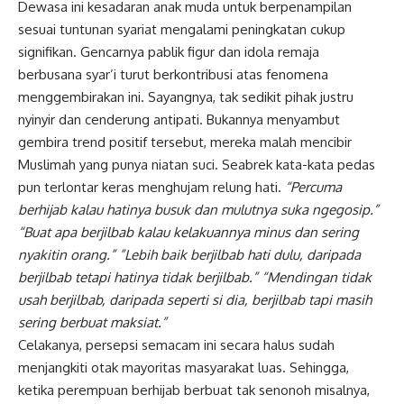
Dewasa ini kesadaran anak muda untuk berpenampilan
sesuai tuntunan syariat mengalami peningkatan cukup
signifikan. Gencarnya pablik figur dan idola remaja
berbusana syar’i turut berkontribusi atas fenomena
menggembirakan ini. Sayangnya, tak sedikit pihak justru
nyinyir dan cenderung antipati. Bukannya menyambut
gembira trend positif tersebut, mereka malah mencibir
Muslimah yang punya niatan suci. Seabrek kata-kata pedas
pun terlontar keras menghujam relung hati.
“Percuma
berhijab kalau hatinya busuk dan mulutnya suka ngegosip.”
“Buat apa berjilbab kalau kelakuannya minus dan sering
nyakitin orang.” ”Lebih baik berjilbab hati dulu, daripada
berjilbab tetapi hatinya tidak berjilbab.” “Mendingan tidak
usah berjilbab, daripada seperti si dia, berjilbab tapi masih
sering berbuat maksiat.”
Celakanya, persepsi semacam ini secara halus sudah
menjangkiti otak mayoritas masyarakat luas. Sehingga,
ketika perempuan berhijab berbuat tak senonoh misalnya,