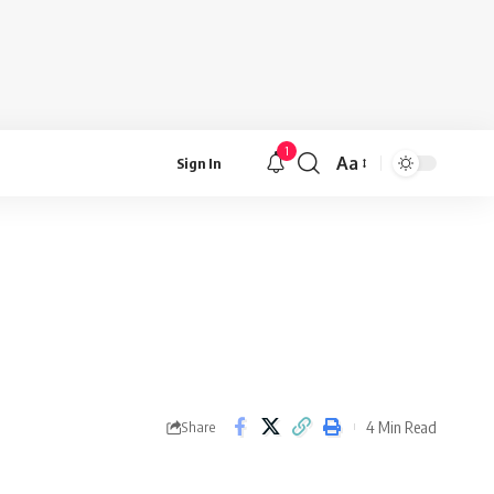
1
Aa
Sign In
Font
Resizer
4 Min Read
Share