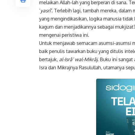
melaikan Allah-lah yang berperan di sana. Te
‘
yasrî’
. Terlebih lagi, tambah mereka, dalam
yang mengindikasikan, logika manusia tidak b
kagum dan menjadikannya sebagai mukjizat?
mengenai peristiwa ini.
Untuk menjawab semacam asumsi-asumsi mirin
baik penulis tawarkan buku yang ditulis int
bertajuk,
al-Isrâ’ wal-Mikrâj
. Buku ini sanga
Isra dan Mikrajnya Rasulullah, utamanya sep
Faceboo
Gmail