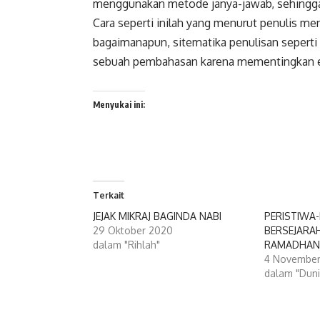
menggunakan metode janya-jawab, sehingga 
Cara seperti inilah yang menurut penulis menj
bagaimanapun, sitematika penulisan seperti 
sebuah pembahasan karena mementingkan e
Menyukai ini:
Terkait
JEJAK MIKRAJ BAGINDA NABI
PERISTIWA
29 Oktober 2020
BERSEJARAH
dalam "Rihlah"
RAMADHA
4 November
dalam "Duni