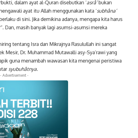
rbukti, dalam ayat al-Quran disebutkan ‘
asrâ’
bukan
 mengawali ayat itu Allah menggunakan kata ‘
subhâna’
erlaku di sini. Jika demikina adanya, mengapa kita harus
”. Dan, masih banyak lagi asumsi-asumsi mereka
g tentang Isra dan Mikrajnya Rasulullah ini sangat
elek Mesir, Dr. Muhammad Mutawalli asy-Sya’rawi yang
t apik guna menambah wawasan kita mengenai peristiwa
utar
syubuhâtnya.
- Advertisement -
k
Twitter