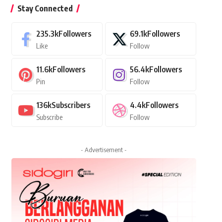
Stay Connected
235.3k
Followers
69.1k
Followers
Like
Follow
11.6k
Followers
56.4k
Followers
Pin
Follow
136k
Subscribers
4.4k
Followers
Subscribe
Follow
- Advertisement -