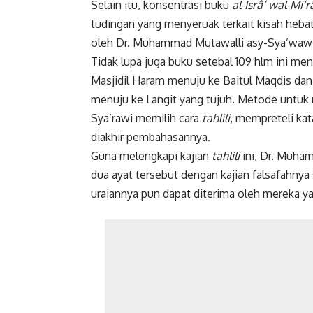
Selain itu, konsentrasi buku
al-Isrâ’ wal-Mi’r
tudingan yang menyeruak terkait kisah hebat i
oleh Dr. Muhammad Mutawalli asy-Sya’wawi 
Tidak lupa juga buku setebal 109 hlm ini me
Masjidil Haram menuju ke Baitul Maqdis dan 
menuju ke Langit yang tujuh. Metode untuk 
Sya’rawi memilih cara
tahlili
, mempreteli ka
diakhir pembahasannya.
Guna melengkapi kajian
tahlili
ini, Dr. Muha
dua ayat tersebut dengan kajian falsafahnya
uraiannya pun dapat diterima oleh mereka 