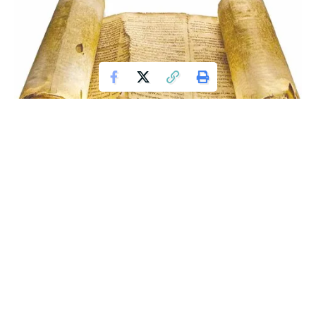
Ayat-Ayat Tentang Hoax
Ada ulama yang menyatakan bahwa berita palsu merupakan
kejahatan yang mirip dengan kekafiran, sebab inti dari
kekafiran adalah dusta, yakni kedustaan dalam masalah
ketuhanan dan pokok-pokok akidah. Oleh karena itu, terlalu
banyak dalil yang mesti diurai untuk menjelaskan betapa