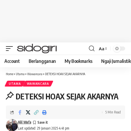
Aa
Font
Resizer
Account
Berlangganan
My Bookmarks
Ngaji Jurnalistik
Home
»
Utama
»
Wawancara
»
DETEKSI HOAX SEJAK AKARNYA
UTAMA
WAWANCARA
DETEKSI HOAX SEJAK AKARNYA
5 Min Read
Alil Wafa
Last updated: 29 Januari 2025 4:41 pm