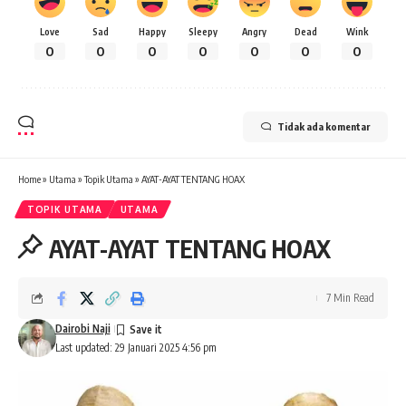
Love
Sad
Happy
Sleepy
Angry
Dead
Wink
0
0
0
0
0
0
0
Tidak ada komentar
Home
»
Utama
»
Topik Utama
»
AYAT-AYAT TENTANG HOAX
TOPIK UTAMA
UTAMA
AYAT-AYAT TENTANG HOAX
7 Min Read
Dairobi Naji
Last updated: 29 Januari 2025 4:56 pm