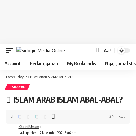
Aa
Font
Resizer
Account
Berlangganan
My Bookmarks
Ngaji Jurnalistik
Home
»
Tabayun
»
ISLAM ARAB ISLAM ABAL-ABAL?
TABAYUN
ISLAM ARAB ISLAM ABAL-ABAL?
3 Min Read
Khoiril Umam
Last updated: 17 November 2021 5:46 pm