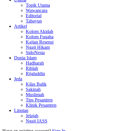
Topik Utama
Wawancara
Editorial
Tabayun
Artikel
Kolom Akidah
Kolom Fuqaha
Kajian Resensi
Ngaji Hikam
SidoNesia
Dunia Islam
Hadharah
Rihlah
Rijaluddin
Jeda
Kilas Balik
Sakinah
Muslimah
Tips Pesantren
Klinik Pesantren
Liputan
Jelajah
Ngaji IASS
Have an existing account?
Sign In