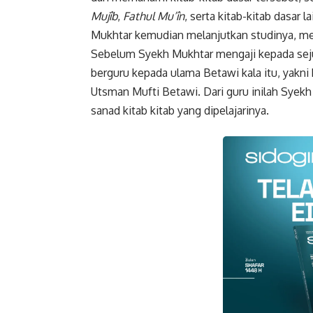
Mujîb
,
Fathul
Mu’în
, serta kitab-kitab dasar
Mukhtar kemudian melanjutkan studinya, men
Sebelum Syekh Mukhtar mengaji kepada sejum
berguru kepada ulama Betawi kala itu, yakni 
Utsman Mufti Betawi. Dari guru inilah Syek
sanad kitab kitab yang dipelajarinya.
Faceboo
Gmail