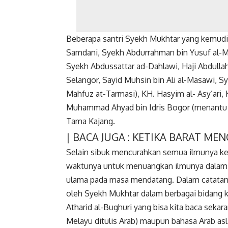
Beberapa santri Syekh Mukhtar yang kemudi
Samdani, Syekh Abdurrahman bin Yusuf al-Ma
Syekh Abdussattar ad-Dahlawi, Haji Abdull
Selangor, Sayid Muhsin bin Ali al-Masawi, 
Mahfuz at-Tarmasi), KH. Hasyim al- Asy’ari,
Muhammad Ahyad bin Idris Bogor (menantu 
Tama Kajang.
| BACA JUGA :
KETIKA BARAT MEN
Selain sibuk mencurahkan semua ilmunya ke
waktunya untuk menuangkan ilmunya dalam be
ulama pada masa mendatang. Dalam catatan se
oleh Syekh Mukhtar dalam berbagai bidang ke
Atharid al-Bughuri yang bisa kita baca sek
Melayu ditulis Arab) maupun bahasa Arab asli