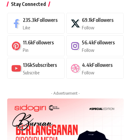
Stay Connected
235.3k
Followers
69.1k
Followers
Like
Follow
11.6k
Followers
56.4k
Followers
Pin
Follow
136k
Subscribers
4.4k
Followers
Subscribe
Follow
- Advertisement -