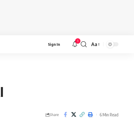
1
Aa
Sign In
Font
Resizer
I
6 Min Read
Share