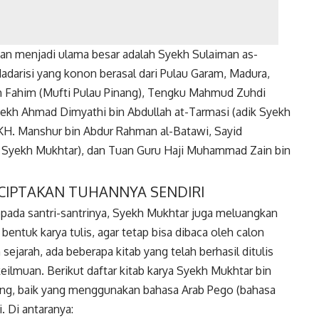
an menjadi ulama besar adalah Syekh Sulaiman as-
darisi yang konon berasal dari Pulau Garam, Madura,
ah Fahim (Mufti Pulau Pinang), Tengku Mahmud Zuhdi
Syekh Ahmad Dimyathi bin Abdullah at-Tarmasi (adik Syekh
 KH. Manshur bin Abdur Rahman al-Batawi, Sayid
Syekh Mukhtar), dan Tuan Guru Haji Muhammad Zain bin
CIPTAKAN TUHANNYA SENDIRI
pada santri-santrinya, Syekh Mukhtar juga meluangkan
ntuk karya tulis, agar tetap bisa dibaca oleh calon
jarah, ada beberapa kitab yang telah berhasil ditulis
ilmuan. Berikut daftar kitab karya Syekh Mukhtar bin
arang, baik yang menggunakan bahasa Arab Pego (bahasa
. Di antaranya: