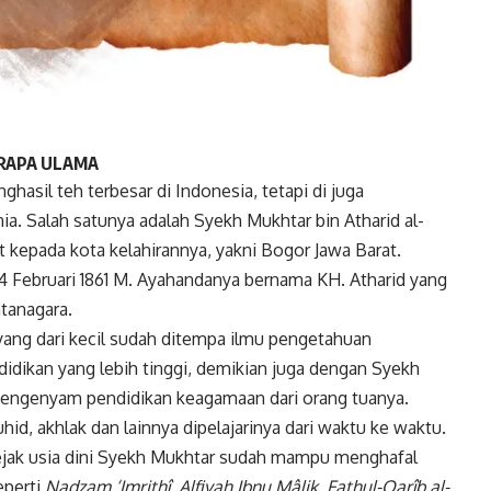
RAPA ULAMA
asil teh terbesar di Indonesia, tetapi di juga
. Salah satunya adalah Syekh Mukhtar bin Atharid al-
t kepada kota kelahirannya, yakni Bogor Jawa Barat.
14 Februari 1861 M. Ayahandanya bernama KH. Atharid yang
tanagara.
ang dari kecil sudah ditempa ilmu pengetahuan
idikan yang lebih tinggi, demikian juga dengan Syekh
mengenyam pendidikan keagamaan dari orang tuanya.
uhid, akhlak dan lainnya dipelajarinya dari waktu ke waktu.
sejak usia dini Syekh Mukhtar sudah mampu menghafal
eperti
Nadzam ‘Imrithî
,
Alfiyah Ibnu
Mâlik
,
Fathul-Qarîb al-