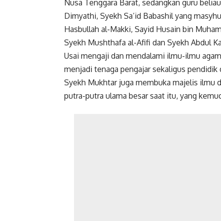
Nusa Tenggara Barat, sedangkan guru beliau 
Dimyathi, Syekh Sa’id Babashil yang masyh
Hasbullah al-Makki, Sayid Husain bin Muham
Syekh Mushthafa al-Afifi dan Syekh Abdul Ka
Usai mengaji dan mendalami ilmu-ilmu agama
menjadi tenaga pengajar sekaligus pendidik 
Syekh Mukhtar juga membuka majelis ilmu di k
putra-putra ulama besar saat itu, yang kemu