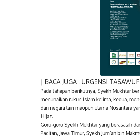
| BACA JUGA :
URGENSI TASAWUF 
Faceboo
Pada tahapan berikutnya, Syekh Mukhtar be
menunaikan rukun Islam kelima, kedua, mend
dari negara lain maupun ulama Nusantara ya
Hijaz.
Guru-guru Syekh Mukhtar yang berasalah da
Pacitan, Jawa Timur, Syekh Jum’an bin Ma