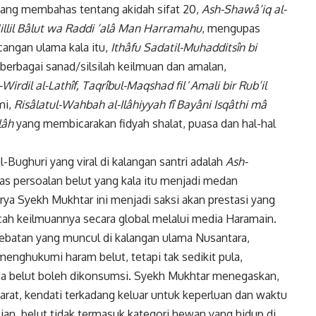
yang membahas tentang akidah sifat 20,
Ash-Shawâ’iq al-
lil
Bâlut wa Raddi ‘alâ Man Harramahu
, mengupas
cangan ulama kala itu,
Ithâfu Sadatil-Muhadditsîn bi
 berbagai sanad/silsilah keilmuan dan amalan,
-Wirdil al-Lathîf, Taqrîbul-Maqshad fil
‘
Amali bir Rub’il
mi,
Risâlatul-Wahbah
al-Ilâhiyyah fî Bayâni Isqâthi mâ
lâh
yang membicarakan fidyah shalat, puasa dan hal-hal
l-Bughuri yang viral di kalangan santri adalah
Ash-
s persoalan belut yang kala itu menjadi medan
rya Syekh Mukhtar ini menjadi saksi akan prestasi yang
ah keilmuannya secara global melalui media Haramain.
debatan yang muncul di kalangan ulama Nusantara,
menghukumi haram belut, tetapi tak sedikit pula,
 belut boleh dikonsumsi. Syekh Mukhtar menegaskan,
darat, kendati terkadang keluar untuk keperluan dan waktu
ian, belut tidak termasuk kategori hewan yang hidup di