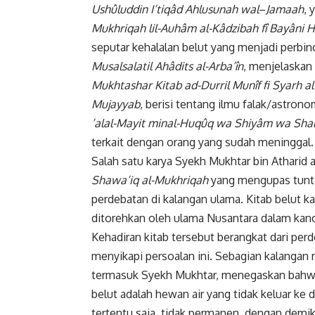
Ushûluddin I’tiqâd Ahlusunah wal
–
Jamaah
, 
Mukhriqah
lil-Auhâm al-Kâdzibah fî Bayâni Hil
seputar kehalalan belut yang menjadi perbin
Musalsalatil
Ahâdits al-Arba’în
, menjelaskan
Mukhtashar Kitab ad-Durril Munîf fi Syarh
al
Mujayyab
, berisi tentang ilmu falak/astrono
’alal-Mayit
minal-Huqûq wa Shiyâm wa Sha
terkait dengan orang yang sudah meninggal.
Salah satu karya Syekh Mukhtar bin Atharid a
Shawa’iq al-Mukhriqah
yang mengupas tunta
perdebatan di kalangan ulama. Kitab belut ka
ditorehkan oleh ulama
Nusantara
dalam kanc
Kehadiran kitab tersebut berangkat dari per
menyikapi persoalan ini. Sebagian kalangan 
termasuk Syekh Mukhtar, menegaskan bahwa
belut adalah hewan air yang tidak keluar ke 
tertentu saja, tidak permanen, dengan demik