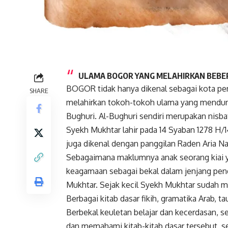
ULAMA BOGOR YANG MELAHIRKAN BEBE
BOGOR tidak hanya dikenal sebagai kota pengh
SHARE
melahirkan tokoh-tokoh ulama yang mendunia
Bughuri. Al-Bughuri sendiri merupakan nisba
Syekh Mukhtar lahir pada 14 Syaban 1278 H/
juga dikenal dengan panggilan Raden Aria Na
Sebagaimana maklumnya anak seorang kiai y
keagamaan sebagai bekal dalam jenjang pend
Mukhtar. Sejak kecil Syekh Mukhtar sudah 
Berbagai kitab dasar fikih, gramatika Arab, ta
Berbekal keuletan belajar dan kecerdasan, 
dan memahami kitab-kitab dasar tersebut, s