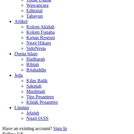
Wawancara
Editorial
Tabayun
Artikel
Kolom Akidah
Kolom Fuqaha
Kajian Resensi
Ngaji Hikam
SidoNesia
Dunia Islam
Hadharah
Rihlah
Rijaluddin
Jeda
Kilas Balik
Sakinah
Muslimah
Tips Pesantren
Klinik Pesantren
Liputan
Jelajah
Ngaji IASS
Have an existing account?
Sign In
Follow US