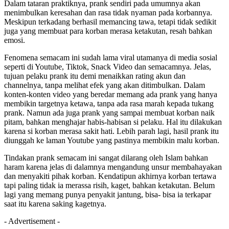
Dalam tataran praktiknya, prank sendiri pada umumnya akan
menimbulkan keresahan dan rasa tidak nyaman pada korbannya.
Meskipun terkadang berhasil memancing tawa, tetapi tidak sedikit
juga yang membuat para korban merasa ketakutan, resah bahkan
emosi.
Fenomena semacam ini sudah lama viral utamanya di media sosial
seperti di Youtube, Tiktok, Snack Video dan semacamnya. Jelas,
tujuan pelaku prank itu demi menaikkan rating akun dan
channelnya, tanpa melihat efek yang akan ditimbulkan. Dalam
konten-konten video yang beredar memang ada prank yang hanya
membikin targetnya ketawa, tanpa ada rasa marah kepada tukang
prank. Namun ada juga prank yang sampai membuat korban naik
pitam, bahkan menghajar habis-habisan si pelaku. Hal itu dilakukan
karena si korban merasa sakit hati. Lebih parah lagi, hasil prank itu
diunggah ke laman Youtube yang pastinya membikin malu korban.
Tindakan prank semacam ini sangat dilarang oleh Islam bahkan
haram karena jelas di dalamnya mengandung unsur membahayakan
dan menyakiti pihak korban. Kendatipun akhirnya korban tertawa
tapi paling tidak ia merassa risih, kaget, bahkan ketakutan. Belum
lagi yang memang punya penyakit jantung, bisa- bisa ia terkapar
saat itu karena saking kagetnya.
- Advertisement -