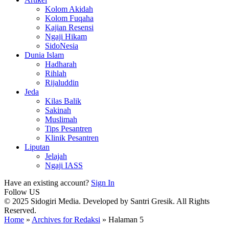
Kolom Akidah
Kolom Fuqaha
Kajian Resensi
Ngaji Hikam
SidoNesia
Dunia Islam
Hadharah
Rihlah
Rijaluddin
Jeda
Kilas Balik
Sakinah
Muslimah
Tips Pesantren
Klinik Pesantren
Liputan
Jelajah
Ngaji IASS
Have an existing account?
Sign In
Follow US
© 2025 Sidogiri Media. Developed by Santri Gresik. All Rights
Reserved.
Home
»
Archives for Redaksi
»
Halaman 5