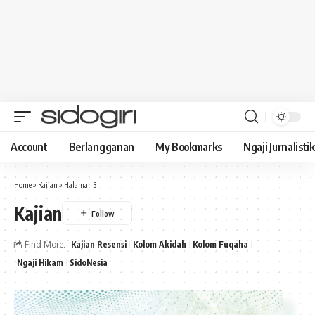
Account
Berlangganan
My Bookmarks
Ngaji Jurnalistik
Home
»
Kajian
»
Halaman 3
Kajian
Find More:
Kajian Resensi
Kolom Akidah
Kolom Fuqaha
Ngaji Hikam
SidoNesia