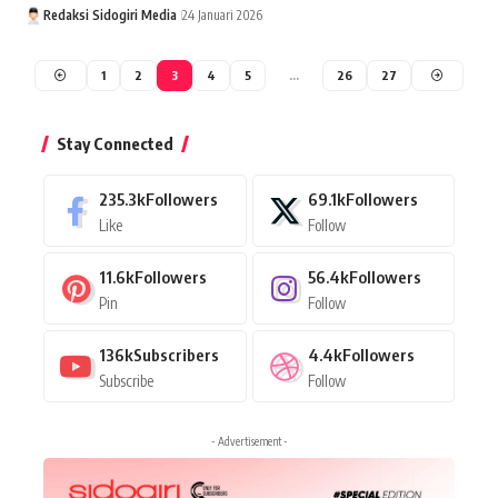
Redaksi Sidogiri Media
24 Januari 2026
1
2
3
4
5
…
26
27
Stay Connected
235.3k
Followers
69.1k
Followers
Like
Follow
11.6k
Followers
56.4k
Followers
Pin
Follow
136k
Subscribers
4.4k
Followers
Subscribe
Follow
- Advertisement -