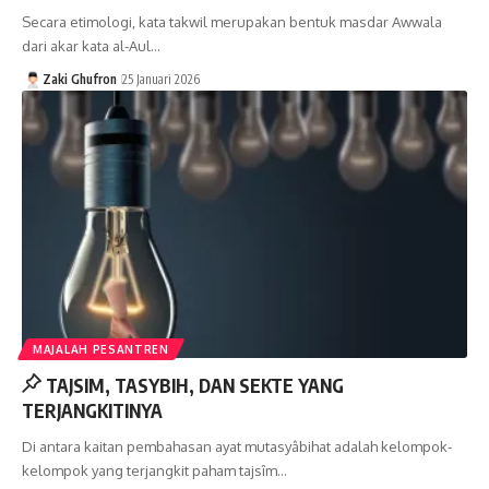
Secara etimologi, kata takwil merupakan bentuk masdar Awwala
dari akar kata al-Aul…
Zaki Ghufron
25 Januari 2026
MAJALAH PESANTREN
TAJSIM, TASYBIH, DAN SEKTE YANG
TERJANGKITINYA
Di antara kaitan pembahasan ayat mutasyâbihat adalah kelompok-
kelompok yang terjangkit paham tajsîm…