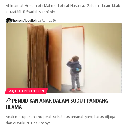
Al-imam al-Husein bin Mahmud bin al-Hasan az-Zaidani dalam kitab
al-Mafâtîh fî Syarhil-Mashâbîh…
Khoiron Abdulloh
25 April 2026
MAJALAH PESANTREN
PENDIDIKAN ANAK DALAM SUDUT PANDANG
ULAMA
Anak merupakan anugerah sekaligus amanah yang harus dijaga
dan disyukuri. Tidak hanya…