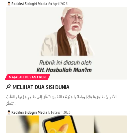
Redaksi Sidogiri Media
24 April 2026
MAJALAH PESANTREN
MELIHAT DUA SISI DUNIA
الأكوانُ ظاهرُها غِرَّةٌ وباطنُها عِبْرَةٌ فالنَّفْسُ تَنْظُرُ إلى ظاهرِ غِرَّتِها والقَلْبُ
يَنْظُرُ…
Redaksi Sidogiri Media
5 Februari 2026