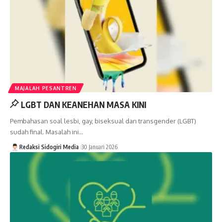
MAJALAH PESANTREN
LGBT DAN KEANEHAN MASA KINI
Pembahasan soal lesbi, gay, biseksual dan transgender (LGBT)
sudah final. Masalah ini…
Redaksi Sidogiri Media
30 Januari 2026