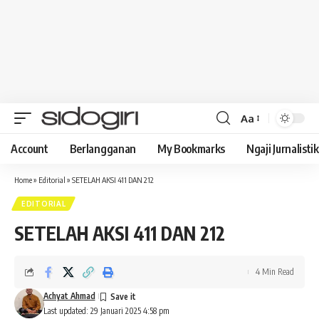
Aa
Font
Resizer
Account
Berlangganan
My Bookmarks
Ngaji Jurnalistik
Home
»
Editorial
»
SETELAH AKSI 411 DAN 212
EDITORIAL
SETELAH AKSI 411 DAN 212
4 Min Read
Achyat Ahmad
Last updated: 29 Januari 2025 4:58 pm