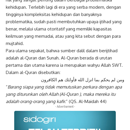
kehidupan. Terlebih lagi di era yang serba modern, dengan
tingginya kompleksitas kehidupan dan banyaknya
problematika, sudah pasti membutuhkan upaya ijtihad yang
benar, melalui ulama otoritatif yang memiliki kapasitas
keilmuan yang memadai, atau yang kita sebut dengan para
mujtahid.
Para ulama sepakat, bahwa sumber dalil dalam berijtihad
adalah al-Quran dan Sunah. Al-Quran berada di urutan
pertama dan utama karena ia merupakan wahyu Allah SWT.
Dalam al-Quran disebutkan:
ومن لم يحكم بما انزل الله فأولئك هم الكافرون
“
Barang siapa yang tidak memutuskan perkara dengan apa
yang diturunkan oleh Allah (Al-Quran ), maka mereka itu
adalah orang-orang yang kafir.
” (QS. Al-Maidah 44)
- Advertisement -