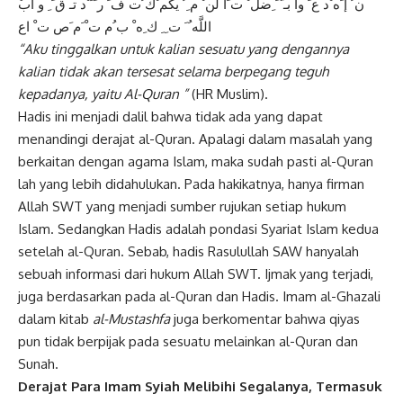
اللَّه ُ َ ت ِ ِ ك ِه ْ ب ُم ت ْ َم َص ت ْ اع
“Aku tinggalkan untuk kalian sesuatu yang dengannya
kalian tidak akan tersesat selama berpegang teguh
kepadanya, yaitu Al-Quran ”
(HR Muslim).
Hadis ini menjadi dalil bahwa tidak ada yang dapat
menandingi derajat al-Quran. Apalagi dalam masalah yang
berkaitan dengan agama Islam, maka sudah pasti al-Quran
lah yang lebih didahulukan. Pada hakikatnya, hanya firman
Allah SWT yang menjadi sumber rujukan setiap hukum
Islam. Sedangkan Hadis adalah pondasi Syariat Islam kedua
setelah al-Quran. Sebab, hadis Rasulullah SAW hanyalah
sebuah informasi dari hukum Allah SWT. Ijmak yang terjadi,
juga berdasarkan pada al-Quran dan Hadis. Imam al-Ghazali
dalam kitab
al-Mustashfa
juga berkomentar bahwa qiyas
pun tidak berpijak pada sesuatu melainkan al-Quran dan
Sunah.
Derajat Para Imam Syiah Melibihi Segalanya, Termasuk