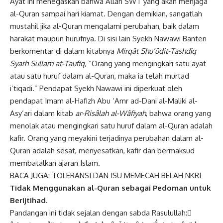
Ayat ini menegaskan bahwa Allah SWT yang akan menjaga
al-Quran sampai hari kiamat. Dengan demikian, sangatlah
mustahil jika al-Quran mengalami perubahan, baik dalam
harakat maupun hurufnya. Di sisi lain Syekh Nawawi Banten
berkomentar di dalam kitabnya
Mirqât Shu’ûdit-Tashdîq
Syarh Sullam at-Taufiq,
“Orang yang mengingkari satu ayat
atau satu huruf dalam al-Quran, maka ia telah murtad
i’tiqadi.” Pendapat Syekh Nawawi ini diperkuat oleh
pendapat Imam al-Hafizh Abu ‘Amr ad-Dani al-Maliki al-
Asy’ari dalam kitab
ar-Risâlah al-Wâfiyah
, bahwa orang yang
menolak atau mengingkari satu huruf dalam al-Quran adalah
kafir. Orang yang meyakini terjadinya perubahan dalam al-
Quran adalah sesat, menyesatkan, kafir dan bermaksud
membatalkan ajaran Islam.
BACA JUGA:
TOLERANSI DAN ISU MEMECAH BELAH NKRI
Tidak Menggunakan al-Quran sebagai Pedoman untuk
Berijtihad.
Pandangan ini tidak sejalan dengan sabda Rasulullah: ِ