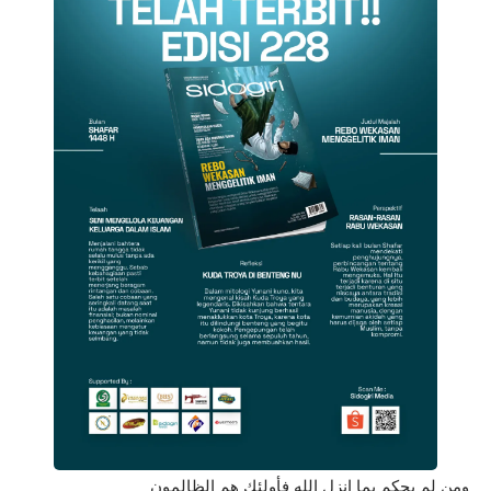
ومن لم يحكم بما انزل الله فأولئك هم الظالمون