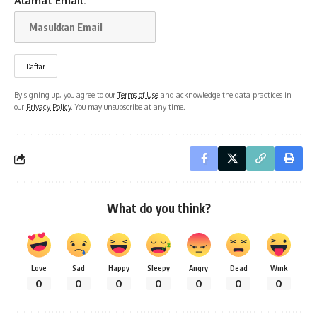
Alamat Email:
By signing up, you agree to our
Terms of Use
and acknowledge the data practices in
our
Privacy Policy
. You may unsubscribe at any time.
What do you think?
Love
Sad
Happy
Sleepy
Angry
Dead
Wink
0
0
0
0
0
0
0