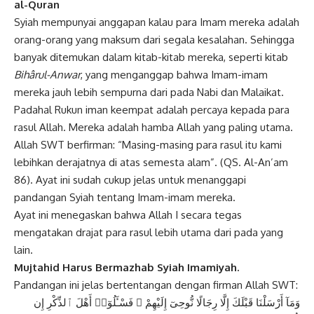
al-Quran
Syiah mempunyai anggapan kalau para Imam mereka adalah
orang-orang yang maksum dari segala kesalahan. Sehingga
banyak ditemukan dalam kitab-kitab mereka, seperti kitab
Bihârul-Anwar
, yang menganggap bahwa Imam-imam
mereka jauh lebih sempurna dari pada Nabi dan Malaikat.
Padahal Rukun iman keempat adalah percaya kepada para
rasul Allah. Mereka adalah hamba Allah yang paling utama.
Allah SWT berfirman: “Masing-masing para rasul itu kami
lebihkan derajatnya di atas semesta alam”. (QS. Al-An’am
86). Ayat ini sudah cukup jelas untuk menanggapi
pandangan Syiah tentang Imam-imam mereka.
Ayat ini menegaskan bahwa Allah I secara tegas
mengatakan drajat para rasul lebih utama dari pada yang
lain.
Mujtahid Harus Bermazhab Syiah Imamiyah.
Pandangan ini jelas bertentangan dengan firman Allah SWT:
وَمَآ أَرْسَلْنَا قَبْلَكَ إِلَّا رِجَالًا نُّوحِىٓ إِلَيْهِمْ ۖ فَسْـَٔلُوٓا۟ أَهْلَ ٱلذِّكْرِ إِن