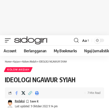
Aa
Font
Resizer
Account
Berlangganan
My Bookmarks
Ngaji Jurnalistik
Home
»
Kajian
»
Kolom Akidah
»
IDEOLOGI NGAWUR SYIAH
KOLOM AKIDAH
IDEOLOGI NGAWUR SYIAH
7 Min Read
Redaksi
Last updated: 9 Oktober 2022 9:14 pm