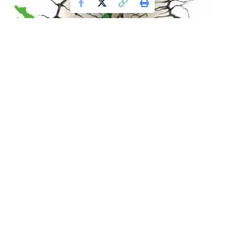
Toleransi dan Isu Memecah Belah Nkri
Oleh: Muzammil Mustofa
Satu dalam Keberagaman
Indonesia adalah negara kepulauan yang membentang
antara Samudera Pasifik dan Samudera Hindia, antara Benua
Asia dan Benua Australia. Indonesia juga merupakan negara