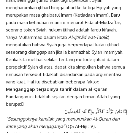
nash, sehingga ijtihad tidak lagi diperlukan. Syiah
mengharamkan ijtihad hingga abad ke ketiga Hijriyah yang
merupakan masa ghaibatul imam (Ketiadaan imam). Baru
pada masa ketiadaan iman ini, menurut Rida al-Mudzaffar,
seorang tokoh Syiah, hukum ijtihad adalah fardu kifayah.
Yahya Muhammad dalam kitab
Al-Ijtihâd wat-Taqlîd
,
mengatakan bahwa Syiah juga berpendapat kalau ijtihad
seseorang dianggap sah jika ia bermazhab Syiah Imamiyah.
Ketika kita melihat sekilas tentang metode ijtihad dalam
perspektif Syiah di atas, dapat kita simpulkan bahwa semua
rumusan tersebut tidaklah disandarkan pada argumentasi
yang kuat. Hal itu disebabkan beberapa faktor:
Menganggap terjadinya tahrîf dalam al-Quran
Pandangan ini tidaklah sejalan dengan firman Allah I yang
berupa: ْ
إِنَّا نَحْنُ نَزَّلْنَا ٱلذِّكْرَ وَإِنَّا لَهُۥ لَحَٰفِظُونَ
“Sesungguhnya kamilah yang menurunkan Al-Quran dan
kami yang akan menjaganya”
(QS Al-Hijr : 9).