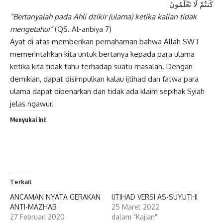
كُنتُمْ لَا تَعْلَمُونَ
”Bertanyalah pada Ahli dzikir (ulama) ketika kalian tidak
mengetahui”
(QS. Al-anbiya 7)
Ayat di atas memberikan pemahaman bahwa Allah SWT
memerintahkan kita untuk bertanya kepada para ulama
ketika kita tidak tahu terhadap suatu masalah. Dengan
demikian, dapat disimpulkan kalau ijtihad dan fatwa para
ulama dapat dibenarkan dan tidak ada klaim sepihak Syiah
jelas ngawur.
Menyukai ini:
Terkait
ANCAMAN NYATA GERAKAN
IJTIHAD VERSI AS-SUYUTHI
ANTI-MAZHAB
25 Maret 2022
27 Februari 2020
dalam "Kajian"