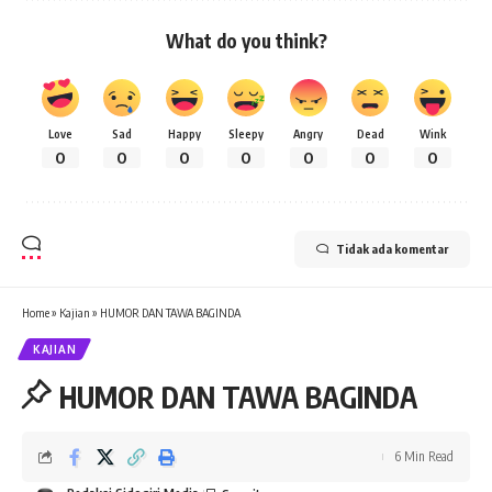
What do you think?
Love
Sad
Happy
Sleepy
Angry
Dead
Wink
0
0
0
0
0
0
0
Tidak ada komentar
Home
»
Kajian
»
HUMOR DAN TAWA BAGINDA
KAJIAN
HUMOR DAN TAWA BAGINDA
6 Min Read