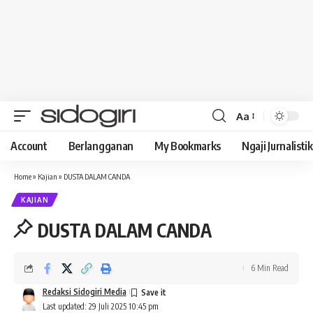
Aa
Font
Resizer
Account
Berlangganan
My Bookmarks
Ngaji Jurnalistik
Home
»
Kajian
»
DUSTA DALAM CANDA
KAJIAN
DUSTA DALAM CANDA
6 Min Read
Redaksi Sidogiri Media
Last updated: 29 Juli 2025 10:45 pm