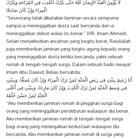
لَا يُؤْمِنُ الْعَبْدُ الإِيمَانَ كُلَّهُ حَتَّى يَتْرُكَ الْكَذِبَ فِي المُزَاحَةِ وَيَتْرُكَ
الْمِرَاءَ وَإِنْ كَانَ صَادِقًا
“Seseorang tidak dikatakan beriman secara sempurna
sampai ia meninggalkan dusta saat bercanda dan ia
meninggalkan debat walau itu benar.” (HR. Imam Ahmad).
Selain menyebutkan ancaman yang begitu berat, Rasulullah
juga memberikan jaminan yang begitu agung kepada orang
yang meninggalkan dusta ketika bercanda, yakni sebuah
rumah di tengah-tengah surga. Dalam sebuah hadis riwayat
Imam Abu Dawud, Beliau bersabda:
أَنَا زَعِيمٌ بِبَيْتٍ فِي رَبَضِ الْجَنَّةِ لِمَنْ تَرَكَ الْمِرَاءَ وَإِنْ كَانَ مُحِقًّا، وَبِبَيْتٍ
فِي وَسَطِ الْجَنَّةِ لِمَنْ تَرَكَ الْكَذِبَ وَإِنْ كَانَ مَازِحًا، وَبِبَيْتٍ فِي أَعْلَى
الْجَنَّةِ لِمَنْ حَسَّنَ خُلُقَهُ
“Aku memberikan jaminan rumah di pinggiran surga bagi
orang yang meninggalkan perdebatan walaupun dia benar.
Aku memberikan jaminan rumah di tengah-tengah surga
bagi orang yang meningalkan kedustaan walaupun dia
bercanda. Aku memberikan jaminan rumah di surga yang