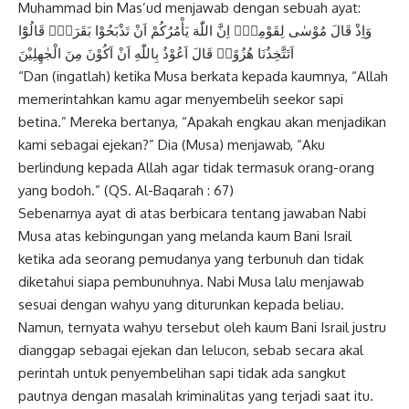
Muhammad bin Mas’ud menjawab dengan sebuah ayat:
وَاِذْ قَالَ مُوْسٰى لِقَوْمِهٖٓ اِنَّ اللّٰهَ يَأْمُرُكُمْ اَنْ تَذْبَحُوْا بَقَرَةًۗ قَالُوْٓا
اَتَتَّخِذُنَا هُزُوًاۗ قَالَ اَعُوْذُ بِاللّٰهِ اَنْ اَكُوْنَ مِنَ الْجٰهِلِيْنَ
“Dan (ingatlah) ketika Musa berkata kepada kaumnya, “Allah
memerintahkan kamu agar menyembelih seekor sapi
betina.” Mereka bertanya, “Apakah engkau akan menjadikan
kami sebagai ejekan?” Dia (Musa) menjawab, “Aku
berlindung kepada Allah agar tidak termasuk orang-orang
yang bodoh.” (QS. Al-Baqarah : 67)
Sebenarnya ayat di atas berbicara tentang jawaban Nabi
Musa atas kebingungan yang melanda kaum Bani Israil
ketika ada seorang pemudanya yang terbunuh dan tidak
diketahui siapa pembunuhnya. Nabi Musa lalu menjawab
sesuai dengan wahyu yang diturunkan kepada beliau.
Namun, ternyata wahyu tersebut oleh kaum Bani Israil justru
dianggap sebagai ejekan dan lelucon, sebab secara akal
perintah untuk penyembelihan sapi tidak ada sangkut
pautnya dengan masalah kriminalitas yang terjadi saat itu.