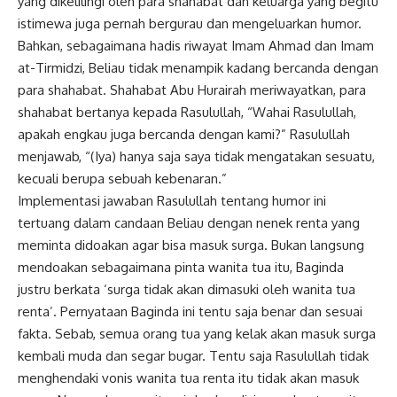
yang dikelilingi oleh para shahabat dan keluarga yang begitu
istimewa juga pernah bergurau dan mengeluarkan humor.
Bahkan, sebagaimana hadis riwayat Imam Ahmad dan Imam
at-Tirmidzi, Beliau tidak menampik kadang bercanda dengan
para shahabat. Shahabat Abu Hurairah meriwayatkan, para
shahabat bertanya kepada Rasulullah, “Wahai Rasulullah,
apakah engkau juga bercanda dengan kami?” Rasulullah
menjawab, “(Iya) hanya saja saya tidak mengatakan sesuatu,
kecuali berupa sebuah kebenaran.”
Implementasi jawaban Rasulullah tentang humor ini
tertuang dalam candaan Beliau dengan nenek renta yang
meminta didoakan agar bisa masuk surga. Bukan langsung
mendoakan sebagaimana pinta wanita tua itu, Baginda
justru berkata ‘surga tidak akan dimasuki oleh wanita tua
renta’. Pernyataan Baginda ini tentu saja benar dan sesuai
fakta. Sebab, semua orang tua yang kelak akan masuk surga
kembali muda dan segar bugar. Tentu saja Rasulullah tidak
menghendaki vonis wanita tua renta itu tidak akan masuk