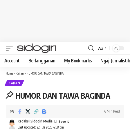
Aa
Font
Resizer
Account
Berlangganan
My Bookmarks
Ngaji Jurnalistik
Home
»
Kajian
»
HUMOR DAN TAWA BAGINDA
KAJIAN
HUMOR DAN TAWA BAGINDA
6 Min Read
Redaksi Sidogiri Media
Last updated: 22 Juli 2025 4:58 pm