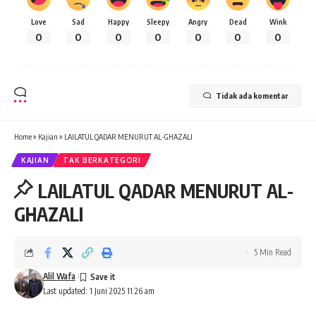
Love
Sad
Happy
Sleepy
Angry
Dead
Wink
0
0
0
0
0
0
0
Tidak ada komentar
Home
»
Kajian
»
LAILATUL QADAR MENURUT AL-GHAZALI
KAJIAN
TAK BERKATEGORI
LAILATUL QADAR MENURUT AL-
GHAZALI
5 Min Read
Alil Wafa
Last updated: 1 Juni 2025 11:26 am