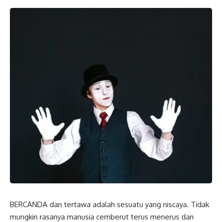
BERCANDA dan tertawa adalah sesuatu yang niscaya. Tidak
mungkin rasanya manusia cemberut terus menerus dan