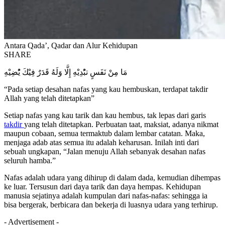
Antara Qada’, Qadar dan Alur Kehidupan
SHARE
مَا مِنْ نَفَسٍ تبُْدِيْهِ إِلَّا وَلَهُ قَدَرٌ فِيْكَ يُْضِيْهِ
“Pada setiap desahan nafas yang kau hembuskan, terdapat takdir
Allah yang telah ditetapkan”
Setiap nafas yang kau tarik dan kau hembus, tak lepas dari garis
takdir
yang telah ditetapkan. Perbuatan taat, maksiat, adanya nikmat
maupun cobaan, semua termaktub dalam lembar catatan. Maka,
menjaga adab atas semua itu adalah keharusan. Inilah inti dari
sebuah ungkapan, “Jalan menuju Allah sebanyak desahan nafas
seluruh hamba.”
Nafas adalah udara yang dihirup di dalam dada, kemudian dihempas
ke luar. Tersusun dari daya tarik dan daya hempas. Kehidupan
manusia sejatinya adalah kumpulan dari nafas-nafas: sehingga ia
bisa bergerak, berbicara dan bekerja di luasnya udara yang terhirup.
- Advertisement -