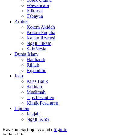
Wawancara
Editorial
Tabayun
Artikel
Kolom Akidah
Kolom Fuqaha
Kajian Resensi
Ngaji Hikam
SidoNesia
Dunia Islam
Hadharah
Rihlah
Rijaluddin
Jeda
Kilas Balik
Sakinah
Muslimah
Tips Pesantren
Klinik Pesantren
Liputan
Jelajah
Ngaji IASS
Have an existing account?
Sign In
Follow US