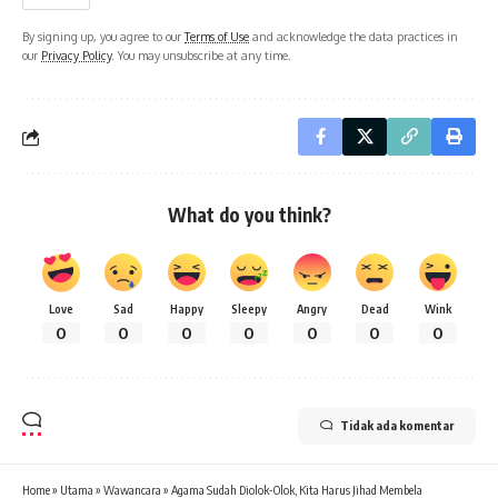
By signing up, you agree to our
Terms of Use
and acknowledge the data practices in
our
Privacy Policy
. You may unsubscribe at any time.
What do you think?
Love
Sad
Happy
Sleepy
Angry
Dead
Wink
0
0
0
0
0
0
0
Tidak ada komentar
Home
»
Utama
»
Wawancara
»
Agama Sudah Diolok-Olok, Kita Harus Jihad Membela