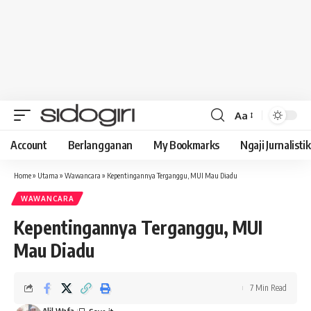
Aa
Font
Resizer
Account
Berlangganan
My Bookmarks
Ngaji Jurnalistik
Home
»
Utama
»
Wawancara
»
Kepentingannya Terganggu, MUI Mau Diadu
WAWANCARA
Kepentingannya Terganggu, MUI
Mau Diadu
7 Min Read