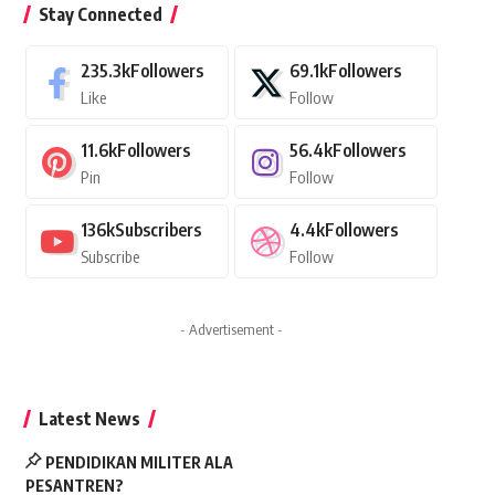
Stay Connected
235.3k
Followers
69.1k
Followers
Like
Follow
11.6k
Followers
56.4k
Followers
Pin
Follow
136k
Subscribers
4.4k
Followers
Subscribe
Follow
- Advertisement -
Latest News
PENDIDIKAN MILITER ALA
PESANTREN?