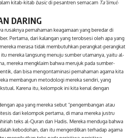
dalam kitab-kitab
basic
di pesantren semacam
Ta‘limul-
AN DARING
hwa rusaknya pemahaman keagamaan yang beredar di
ber. Pertama, dari kalangan yang terobsesi oleh apa yang
 mereka merasa tidak membutuhkan perangkat-perangkat
tu mereka langsung menuju sumber utamanya, yaitu al-
ma, mereka mengklaim bahwa merujuk pada sumber-
 otentik, dan bisa mengontaminasi pemahaman agama kita
mereka membangun metodologi mereka sendiri, yang
stual. Karena itu, kelompok ini kita kenal dengan
i dengan apa yang mereka sebut “pengembangan atau
tesis dari kelompok pertama, di mana mereka justru
ahiriah teks al-Quran dan Hadis. Mereka menduga bahwa
dalah kebodohan, dan itu mengerdilkan terhadap agama
tru mengikutkan teks pada peristiwa-peristiwa