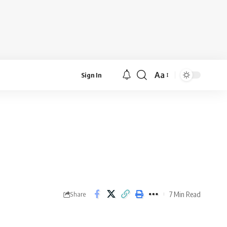
Aa
Sign In
Font
Resizer
7 Min Read
Share