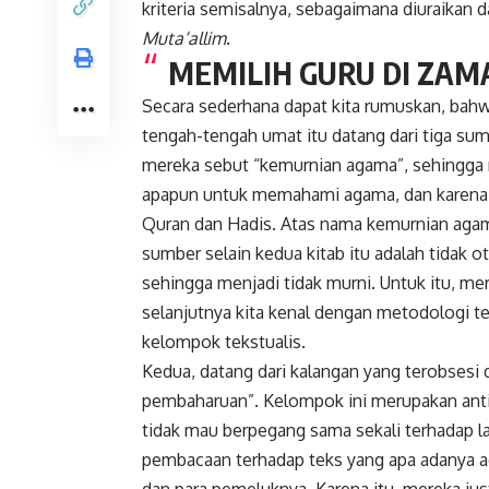
kriteria semisalnya, sebagaimana diuraikan 
Muta‘allim
.
MEMILIH GURU DI ZAM
Secara sederhana dapat kita rumuskan, ba
tengah-tengah umat itu datang dari tiga sum
mereka sebut “kemurnian agama”, sehingga
apapun untuk memahami agama, dan karena i
Quran dan Hadis. Atas nama kemurnian aga
sumber selain kedua kitab itu adalah tidak
sehingga menjadi tidak murni. Untuk itu, 
selanjutnya kita kenal dengan metodologi tek
kelompok tekstualis.
Kedua, datang dari kalangan yang terobses
pembaharuan”. Kelompok ini merupakan anti
tidak mau berpegang sama sekali terhadap l
pembacaan terhadap teks yang apa adanya a
dan para pemeluknya. Karena itu, mereka jus