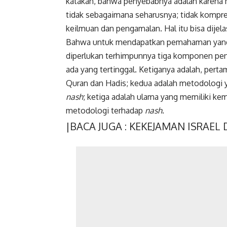
katakan, bahwa penyebabnya adalah karena m
tidak sebagaimana seharusnya; tidak kompre
keilmuan
dan pengamalan. Hal itu bisa dijela
Bahwa untuk mendapatkan pemahaman yang b
diperlukan terhimpunnya tiga komponen pent
ada yang tertinggal. Ketiganya adalah, pert
Quran dan Hadis; kedua adalah metodologi
nash
; ketiga adalah ulama yang memiliki k
metodologi terhadap
nash
.
|BACA JUGA :
KEKEJAMAN ISRAEL