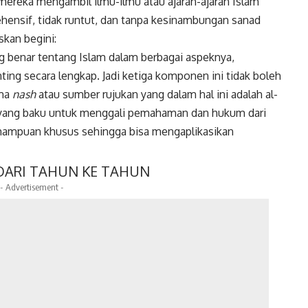
ereka mengambil ilmu-ilmu atau ajaran-ajaran Islam
hensif, tidak runtut, dan tanpa kesinambungan
sanad
skan begini:
enar tentang Islam dalam berbagai aspeknya,
ing secara lengkap. Jadi ketiga komponen ini tidak boleh
ama
nash
atau sumber rujukan yang dalam hal ini adalah al-
 yang baku untuk menggali pemahaman dan hukum dari
emampuan khusus sehingga bisa mengaplikasikan
 DARI TAHUN KE TAHUN
- Advertisement -