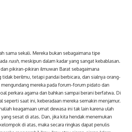
iah sama sekali. Mereka bukan sebagaimana tipe
k
Twitter
pada
nash
, meskipun dalam kadar yang sangat kebablasan.
dan pikiran-pikiran ilmuwan Barat sebagaimana
idak berilmu, tetapi pandai berbicara, dan sialnya orang-
a mengundang mereka pada forum-forum pidato dan
 soal perkara agama dan bahkan sampai berani berfatwa. Di
al seperti saat ini, keberadaan mereka semakin menjamur.
iah keagamaan umat dewasa ini tak lain karena ulah
 yang sesat di atas. Dan, jika kita hendak menemukan
kelompok di atas, maka secara ringkas dapat penulis