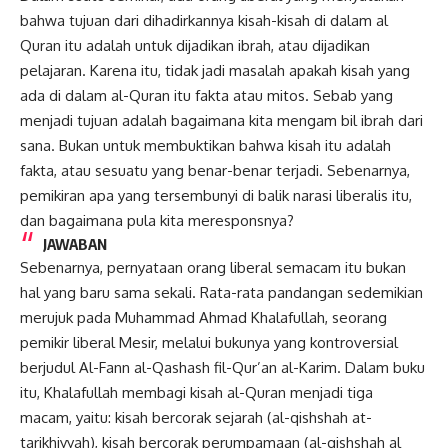
bahwa tujuan dari dihadirkannya kisah-kisah di dalam al
Quran itu adalah untuk dijadikan ibrah, atau dijadikan
pelajaran. Karena itu, tidak jadi masalah apakah kisah yang
ada di dalam al-Quran itu fakta atau mitos. Sebab yang
menjadi tujuan adalah bagaimana kita mengam bil ibrah dari
sana. Bukan untuk membuktikan bahwa kisah itu adalah
fakta, atau sesuatu yang benar-benar terjadi. Sebenarnya,
pemikiran apa yang tersembunyi di balik narasi liberalis itu,
dan bagaimana pula kita meresponsnya?
JAWABAN
Sebenarnya, pernyataan orang liberal semacam itu bukan
hal yang baru sama sekali. Rata-rata pandangan sedemikian
merujuk pada Muhammad Ahmad Khalafullah, seorang
pemikir liberal Mesir, melalui bukunya yang kontroversial
berjudul Al-Fann al-Qashash fil-Qur’an al-Karim. Dalam buku
itu, Khalafullah membagi kisah al-Quran menjadi tiga
macam, yaitu: kisah bercorak sejarah (al-qishshah at-
tarikhiyyah), kisah bercorak perumpamaan (al-qishshah al