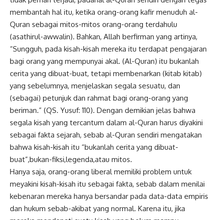
membantah hal itu, ketika orang-orang kafir menuduh al-
Quran sebagai mitos-mitos orang-orang terdahulu
(asathirul-awwalin). Bahkan, Allah berfirman yang artinya,
“Sungguh, pada kisah-kisah mereka itu terdapat pengajaran
bagi orang yang mempunyai akal. (Al-Quran) itu bukanlah
cerita yang dibuat-buat, tetapi membenarkan (kitab kitab)
yang sebelumnya, menjelaskan segala sesuatu, dan
(sebagai) petunjuk dan rahmat bagi orang-orang yang
beriman.” (QS. Yusuf: 110). Dengan demikian jelas bahwa
segala kisah yang tercantum dalam al-Quran harus diyakini
sebagai fakta sejarah, sebab al-Quran sendiri mengatakan
bahwa kisah-kisah itu “bukanlah cerita yang dibuat-
buat”,bukan-fiksi,legenda,atau mitos.
Hanya saja, orang-orang liberal memiliki problem untuk
meyakini kisah-kisah itu sebagai fakta, sebab dalam menilai
kebenaran mereka hanya bersandar pada data-data
empiris
dan hukum sebab-akibat yang normal. Karena itu, jika