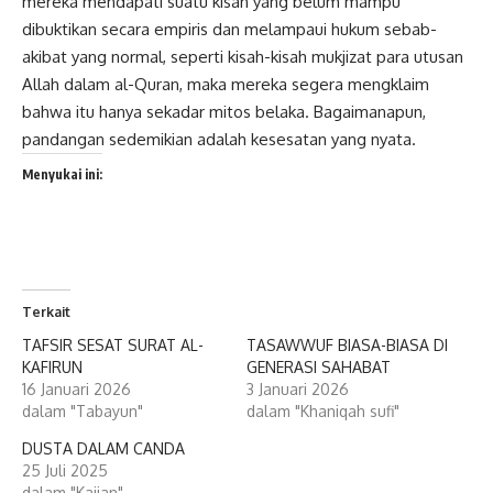
mereka mendapati suatu kisah yang belum mampu
dibuktikan secara empiris dan melampaui hukum sebab-
akibat yang normal, seperti kisah-kisah mukjizat para utusan
Allah dalam al-Quran, maka mereka segera mengklaim
bahwa itu hanya sekadar mitos belaka. Bagaimanapun,
pandangan sedemikian adalah kesesatan yang nyata.
Menyukai ini:
Terkait
TAFSIR SESAT SURAT AL-
TASAWWUF BIASA-BIASA DI
KAFIRUN
GENERASI SAHABAT
16 Januari 2026
3 Januari 2026
dalam "Tabayun"
dalam "Khaniqah sufi"
DUSTA DALAM CANDA
25 Juli 2025
dalam "Kajian"