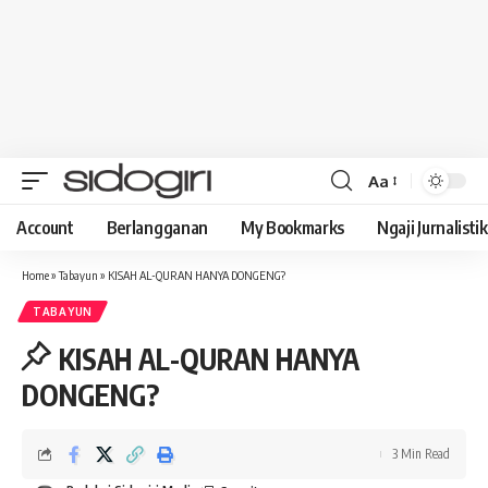
Aa
Font
Resizer
Account
Berlangganan
My Bookmarks
Ngaji Jurnalistik
Home
»
Tabayun
»
KISAH AL-QURAN HANYA DONGENG?
TABAYUN
KISAH AL-QURAN HANYA
DONGENG?
3 Min Read