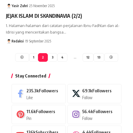
Yasir Zuhri
25 November 2025
JEJAK ISLAM DI SKANDINAVIA (2/2)
1. Halaman-halaman dari catatan perjalanan Ibnu Fadhlan dan al-
Idrisi yang menceritakan bangsa…
Redaksi
19 September 2025
1
2
3
4
…
12
13
Stay Connected
235.3k
Followers
69.1k
Followers
Like
Follow
11.6k
Followers
56.4k
Followers
Pin
Follow
136k
Subscribers
4.4k
Followers