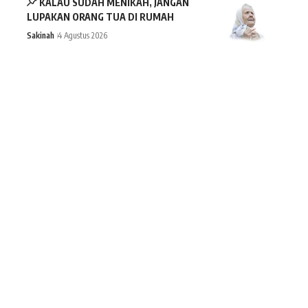
KALAU SUDAH MENIKAH, JANGAN
LUPAKAN ORANG TUA DI RUMAH
Sakinah
4 Agustus 2026
TEMULAWAK, MANFAAT DAN CARA
MERAMUNYA
Klinik Pesantren
3 Agustus 2026
//
W
e influence 20 million users and is the number one
business and technology news network on the planet
Sign Up for Our Newsletter
Subscribe to our newsletter to get our newest articles instantly!