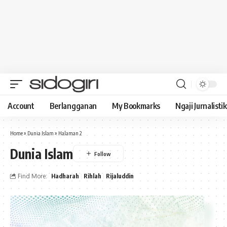
Account
Berlangganan
My Bookmarks
Ngaji Jurnalistik
Home
»
Dunia Islam
»
Halaman 2
Dunia Islam
Find More:
Hadharah
Rihlah
Rijaluddin