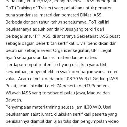
Pada hari Jumat 19/02/21, Pengurus Pusat IASS menggelar
ToT (Training of Trainer) yang pelatihan untuk pemateri
guna standarisasi materi dan pemateri Diklat IASS.
Berbeda dengan tahun-tahun sebelumnya, ToT kali ini
pelaksananya adalah panitia khusus yang terdiri dari
berbagai unsur PP IASS, di antaranya Sekretariat IASS pusat
sebagai bagian penerbitan sertifikat, Divisi pendidikan dan
pelatihan sebagai Event Organizer kegiatan, UPT Legal
Syar’i sebagai standarisasi materi dan pemateri.
Terdapat empat materi ToT yang disajikan yaitu: fikih
kewanitaan, penyembelihan syar’i, pembagian warisan dan
zakat. Acara dimulai pada pukul 08.30 WIB di Gedung IASS
Pusat, acara ini diikuti oleh 74 peserta dari 17 Pengurus
Wilayah IASS yang tersebar di pulau Jawa, Madura dan
Bawean.
Penyampaian materi training selesai jam 11.30 WIB. Usai
pelaksanaan salat Jumat, dilakukan sertifikasi peserta yang
penilaiannya diambil dari ujian tulis dan pengumpulan video