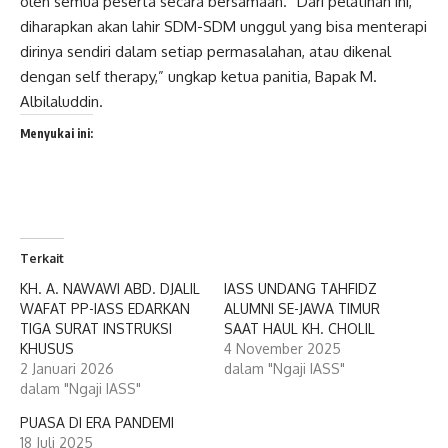
oleh semua peserta secara bersamaan. “Dari pelatihan ini,
diharapkan akan lahir SDM-SDM unggul yang bisa menterapi
dirinya sendiri dalam setiap permasalahan, atau dikenal
dengan self therapy,” ungkap ketua panitia, Bapak M.
Albilaluddin.
Menyukai ini:
Terkait
KH. A. NAWAWI ABD. DJALIL
IASS UNDANG TAHFIDZ
WAFAT PP-IASS EDARKAN
ALUMNI SE-JAWA TIMUR
TIGA SURAT INSTRUKSI
SAAT HAUL KH. CHOLIL
KHUSUS
4 November 2025
2 Januari 2026
dalam "Ngaji IASS"
dalam "Ngaji IASS"
PUASA DI ERA PANDEMI
18 Juli 2025