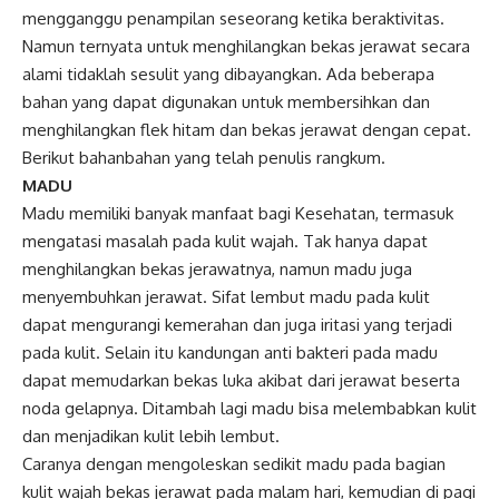
mengganggu penampilan seseorang ketika beraktivitas.
Namun ternyata untuk menghilangkan bekas jerawat secara
alami tidaklah sesulit yang dibayangkan. Ada beberapa
bahan yang dapat digunakan untuk membersihkan dan
menghilangkan flek hitam dan bekas jerawat dengan cepat.
Berikut bahanbahan yang telah penulis rangkum.
MADU
Madu memiliki banyak manfaat bagi Kesehatan, termasuk
mengatasi masalah pada kulit wajah. Tak hanya dapat
menghilangkan bekas jerawatnya, namun madu juga
menyembuhkan jerawat. Sifat lembut madu pada kulit
dapat mengurangi kemerahan dan juga iritasi yang terjadi
pada kulit. Selain itu kandungan anti bakteri pada madu
dapat memudarkan bekas luka akibat dari jerawat beserta
noda gelapnya. Ditambah lagi madu bisa melembabkan kulit
dan menjadikan kulit lebih lembut.
Caranya dengan mengoleskan sedikit madu pada bagian
kulit wajah bekas jerawat pada malam hari, kemudian di pagi