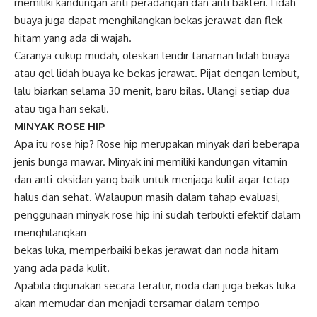
memiliki kandungan anti peradangan dan anti bakteri. Lidah
buaya juga dapat menghilangkan bekas jerawat dan flek
hitam yang ada di wajah.
Caranya cukup mudah, oleskan lendir tanaman lidah buaya
atau gel lidah buaya ke bekas jerawat. Pijat dengan lembut,
lalu biarkan selama 30 menit, baru bilas. Ulangi setiap dua
atau tiga hari sekali.
MINYAK ROSE HIP
Apa itu rose hip? Rose hip merupakan minyak dari beberapa
jenis bunga mawar. Minyak ini memiliki kandungan vitamin
dan anti-oksidan yang baik untuk menjaga kulit agar tetap
halus dan sehat. Walaupun masih dalam tahap evaluasi,
penggunaan minyak rose hip ini sudah terbukti efektif dalam
menghilangkan
bekas luka, memperbaiki bekas jerawat dan noda hitam
yang ada pada kulit.
Apabila digunakan secara teratur, noda dan juga bekas luka
akan memudar dan menjadi tersamar dalam tempo