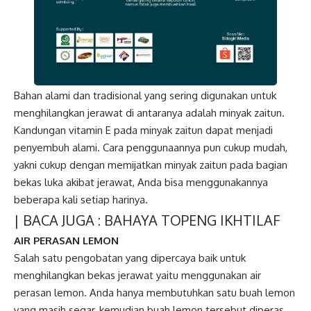
Bahan alami dan tradisional yang sering digunakan untuk
menghilangkan jerawat di antaranya adalah minyak zaitun.
Kandungan vitamin E pada minyak zaitun dapat menjadi
penyembuh alami. Cara penggunaannya pun cukup mudah,
yakni cukup dengan memijatkan minyak zaitun pada bagian
bekas luka akibat jerawat, Anda bisa menggunakannya
beberapa kali setiap harinya.
| BACA JUGA :
BAHAYA TOPENG IKHTILAF
AIR PERASAN LEMON
Salah satu pengobatan yang dipercaya baik untuk
menghilangkan bekas jerawat yaitu menggunakan air
perasan lemon. Anda hanya membutuhkan satu buah lemon
yang masih segar, kemudian buah lemon tersebut diperas