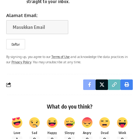
straight to your inbox.
Alamat Email:
By signing up, you agree to our
Terms of Use
and acknowledge the data practices in
our
Privacy Policy
. You may unsubscribe at any time.
What do you think?
Love
Sad
Happy
Sleepy
Angry
Dead
Wink