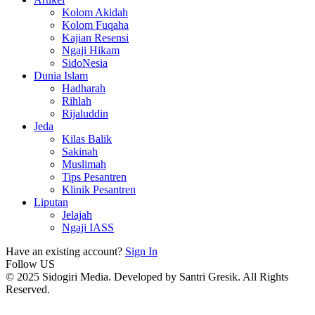
Kolom Akidah
Kolom Fuqaha
Kajian Resensi
Ngaji Hikam
SidoNesia
Dunia Islam
Hadharah
Rihlah
Rijaluddin
Jeda
Kilas Balik
Sakinah
Muslimah
Tips Pesantren
Klinik Pesantren
Liputan
Jelajah
Ngaji IASS
Have an existing account?
Sign In
Follow US
© 2025 Sidogiri Media. Developed by Santri Gresik. All Rights
Reserved.