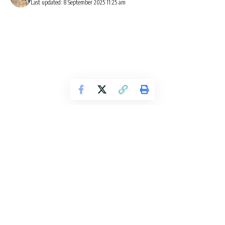
Last updated: 8 September 2025 11:25 am
Belgrade atau Beograd adalah Ibukota Serbia dan salah
satu kota tertua di Eropa dan Dunia. Kota ini sekarang
menjadi ibu kota Serbia, di masa lalu kota ini ditaklukkan
oleh Romawi di bawah pemerintahan Agustus dan
dianugerahi hak kota Romawi pada pertengahan abad ke-2.