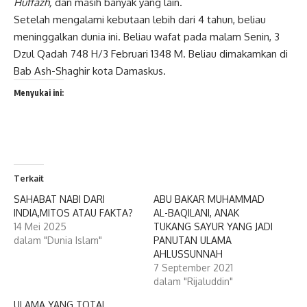
Huffazh,
dan masih banyak yang lain.
Setelah mengalami kebutaan lebih dari 4 tahun, beliau
meninggalkan dunia ini. Beliau wafat pada malam Senin, 3
Dzul Qadah 748 H/3 Februari 1348 M. Beliau dimakamkan di
Bab Ash-Shaghir kota Damaskus.
Menyukai ini:
Terkait
SAHABAT NABI DARI
ABU BAKAR MUHAMMAD
INDIA,MITOS ATAU FAKTA?
AL-BAQILANI, ANAK
14 Mei 2025
TUKANG SAYUR YANG JADI
dalam "Dunia Islam"
PANUTAN ULAMA
AHLUSSUNNAH
7 September 2021
dalam "Rijaluddin"
ULAMA YANG TOTAL