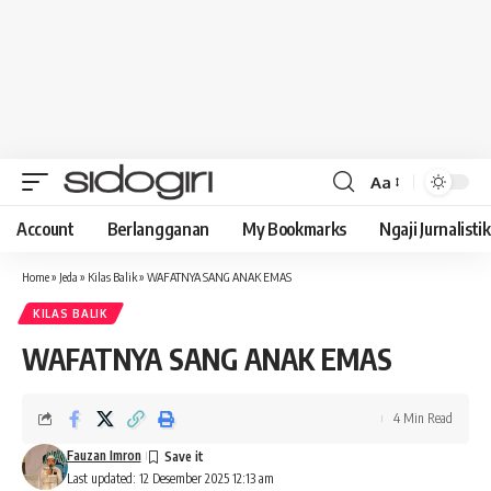
Aa
Font
Resizer
Account
Berlangganan
My Bookmarks
Ngaji Jurnalistik
Home
»
Jeda
»
Kilas Balik
»
WAFATNYA SANG ANAK EMAS
KILAS BALIK
WAFATNYA SANG ANAK EMAS
4 Min Read
Fauzan Imron
Last updated: 12 Desember 2025 12:13 am