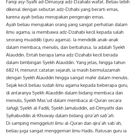
Fariqi asy-Syafii ad-Dimasyqi adz-Dzahabi wafat. Beliau lebih
dikenal dengan sebutan adz-Dzhabi yang berarti emas,
karena ayah beliau merupakan pengerajin emas.
Ayah beliau merupakan orang yang sangat perhatian dalam
ilmu agama, ia membawa adz-Dzahabi kecil kepada salah
seorang muaddib (guru agama). Ia mendidik anak-anak
dalam membaca, menulis, dan berbahasa. Ia adalah Syekh
Alauddin. Entah berapa lama adz-Dzahabi kecil berada
dalam bimbingan Syekh Alauddin. Yang jelas, hingga tahun
682 H, menurut catatan sejarah, ia masih bermulazamah
dengan Syekh Alauddin hingga sangat mahir dalam menulis.
Sejak kecil beliau sudah ilmu agama kepada beberapa guru,
di antaranya
Syekh Alauddin
dalam bidang membaca dan
menulis, Syekh Mas’ud dalam membaca al-Quran secara
tahajji
, Syekh al-Fadili, Syekh Jamaluddin, ad-Dimyathi dan
Syihabuddin al-Khuwaiy dalam bidang
qira’ah sab’ah.
Di samping menggeluti ilmu al-Quran dan qira’ah sab’ah,
beliau juga sangat menggemari ilmu Hadis. Ratusan guru ia