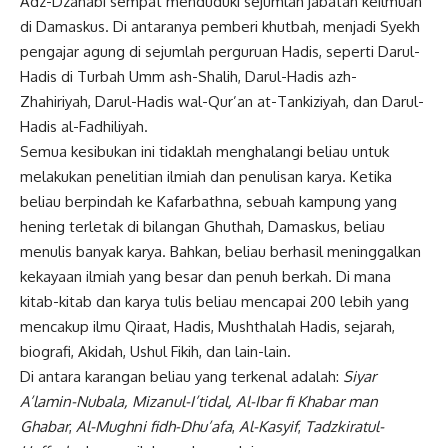
Adz-Dzahabi sempat menduduki sejumlah jabatan keilmuan
di Damaskus. Di antaranya pemberi khutbah, menjadi Syekh
pengajar agung di sejumlah perguruan Hadis, seperti Darul-
Hadis di Turbah Umm ash-Shalih, Darul-Hadis azh-
Zhahiriyah, Darul-Hadis wal-Qur’an at-Tankiziyah, dan Darul-
Hadis al-Fadhiliyah.
Semua kesibukan ini tidaklah menghalangi beliau untuk
melakukan penelitian ilmiah dan penulisan karya. Ketika
beliau berpindah ke Kafarbathna, sebuah kampung yang
hening terletak di bilangan Ghuthah, Damaskus, beliau
menulis banyak karya. Bahkan, beliau berhasil meninggalkan
kekayaan ilmiah yang besar dan penuh berkah. Di mana
kitab-kitab dan karya tulis beliau mencapai 200 lebih yang
mencakup ilmu Qiraat, Hadis, Mushthalah Hadis, sejarah,
biografi, Akidah, Ushul Fikih, dan lain-lain.
Di antara karangan beliau yang terkenal adalah:
Siyar
A’lamin-Nubala,
Mizanul-I’tidal, Al-Ibar fi Khabar man
Ghabar
,
Al-Mughni fidh-Dhu’afa
,
Al-Kasyif
,
Tadzkiratul-