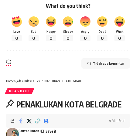
What do you think?
Love
Sad
Happy
Sleepy
Angry
Dead
Wink
0
0
0
0
0
0
0
Tidak ada komentar
Home
»
Jeda
»
Kilas Balik
»
PENAKLUKAN KOTA BELGRADE
KILAS BALIK
PENAKLUKAN KOTA BELGRADE
4 Min Read
Fauzan Imron