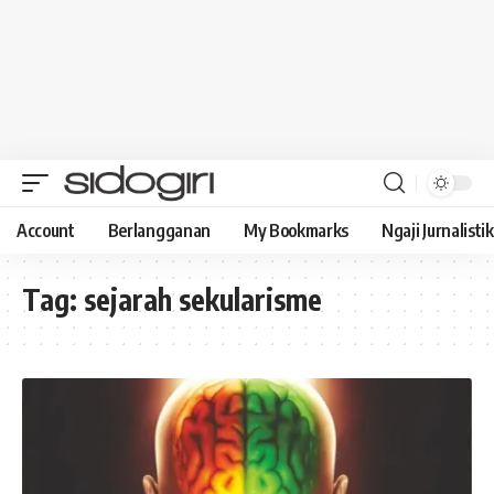
Account
Berlangganan
My Bookmarks
Ngaji Jurnalistik
Tag:
sejarah sekularisme