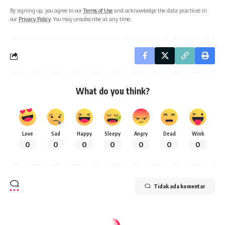
By signing up, you agree to our
Terms of Use
and acknowledge the data practices in
our
Privacy Policy
. You may unsubscribe at any time.
What do you think?
Love
Sad
Happy
Sleepy
Angry
Dead
Wink
0
0
0
0
0
0
0
Tidak ada komentar