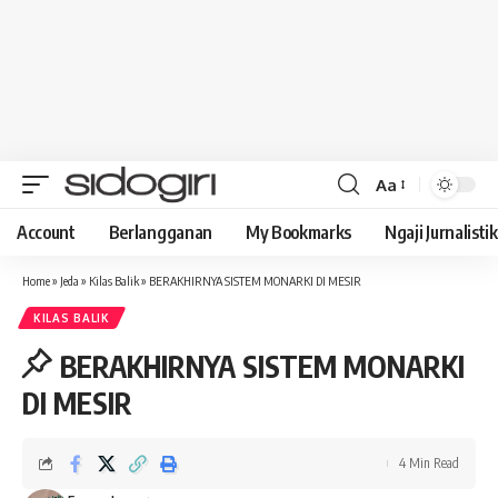
Aa
Font
Resizer
Account
Berlangganan
My Bookmarks
Ngaji Jurnalistik
Home
»
Jeda
»
Kilas Balik
»
BERAKHIRNYA SISTEM MONARKI DI MESIR
KILAS BALIK
BERAKHIRNYA SISTEM MONARKI
DI MESIR
4 Min Read