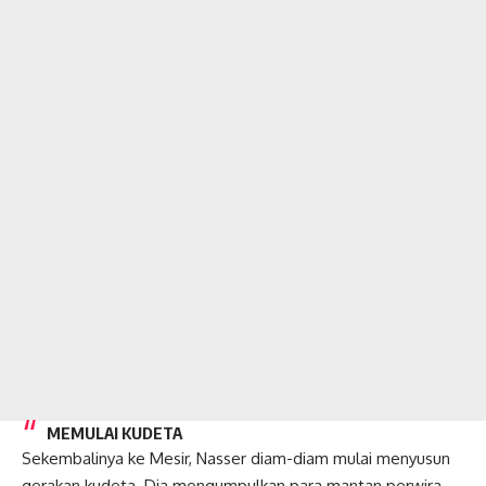
MEMULAI KUDETA
Sekembalinya ke Mesir, Nasser diam-diam mulai menyusun
gerakan kudeta. Dia mengumpulkan para mantan perwira,