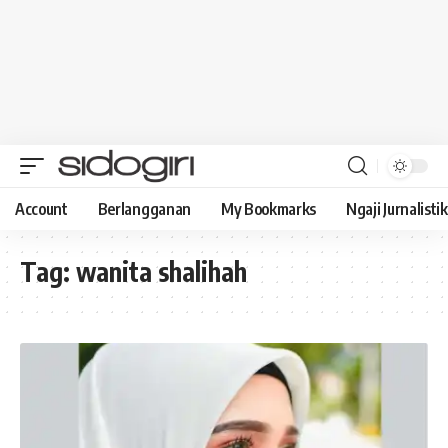
Account
Berlangganan
My Bookmarks
Ngaji Jurnalistik
Tag:
wanita shalihah