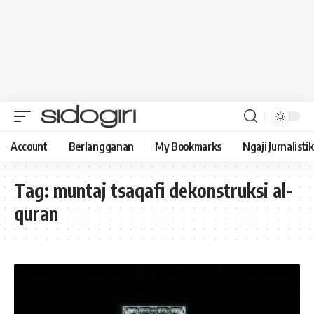
Account
Berlangganan
My Bookmarks
Ngaji Jurnalistik
Tag:
muntaj tsaqafi dekonstruksi al-
quran