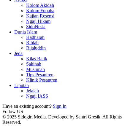
Kolom Akidah
Kolom Fuqaha
Kajian Resensi
Ngaji Hikam
SidoNesia
Dunia Islam
Hadharah
Rihlah
Rijaluddin
Jeda
Kilas Balik
Sakinah
Muslimah
Tips Pesantren
Klinik Pesantren
Liputan
Jelajah
Ngaji IASS
Have an existing account?
Sign In
Follow US
© 2025 Sidogiri Media. Developed by Santri Gresik. All Rights
Reserved.