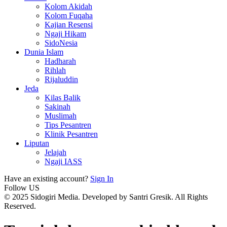
Kolom Akidah
Kolom Fuqaha
Kajian Resensi
Ngaji Hikam
SidoNesia
Dunia Islam
Hadharah
Rihlah
Rijaluddin
Jeda
Kilas Balik
Sakinah
Muslimah
Tips Pesantren
Klinik Pesantren
Liputan
Jelajah
Ngaji IASS
Have an existing account?
Sign In
Follow US
© 2025 Sidogiri Media. Developed by Santri Gresik. All Rights
Reserved.