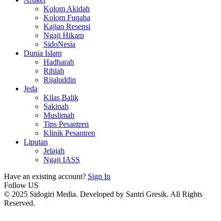
Kolom Akidah
Kolom Fuqaha
Kajian Resensi
Ngaji Hikam
SidoNesia
Dunia Islam
Hadharah
Rihlah
Rijaluddin
Jeda
Kilas Balik
Sakinah
Muslimah
Tips Pesantren
Klinik Pesantren
Liputan
Jelajah
Ngaji IASS
Have an existing account?
Sign In
Follow US
© 2025 Sidogiri Media. Developed by Santri Gresik. All Rights
Reserved.