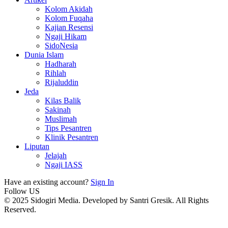
Kolom Akidah
Kolom Fuqaha
Kajian Resensi
Ngaji Hikam
SidoNesia
Dunia Islam
Hadharah
Rihlah
Rijaluddin
Jeda
Kilas Balik
Sakinah
Muslimah
Tips Pesantren
Klinik Pesantren
Liputan
Jelajah
Ngaji IASS
Have an existing account?
Sign In
Follow US
© 2025 Sidogiri Media. Developed by Santri Gresik. All Rights
Reserved.