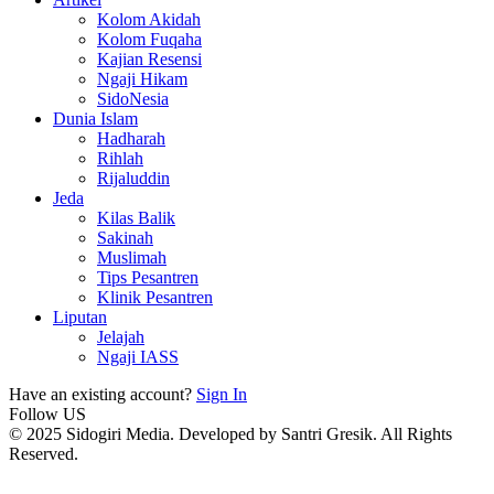
Kolom Akidah
Kolom Fuqaha
Kajian Resensi
Ngaji Hikam
SidoNesia
Dunia Islam
Hadharah
Rihlah
Rijaluddin
Jeda
Kilas Balik
Sakinah
Muslimah
Tips Pesantren
Klinik Pesantren
Liputan
Jelajah
Ngaji IASS
Have an existing account?
Sign In
Follow US
© 2025 Sidogiri Media. Developed by Santri Gresik. All Rights
Reserved.