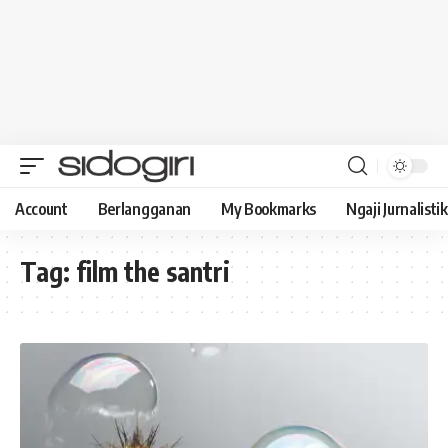
Account
Berlangganan
My Bookmarks
Ngaji Jurnalistik
Tag:
film the santri