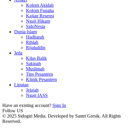
Kolom Akidah
Kolom Fuqaha
Kajian Resensi
Ngaji Hikam
SidoNesia
Dunia Islam
Hadharah
Rihlah
Rijaluddin
Jeda
Kilas Balik
Sakinah
Muslimah
Tips Pesantren
Klinik Pesantren
Liputan
Jelajah
Ngaji IASS
Have an existing account?
Sign In
Follow US
© 2025 Sidogiri Media. Developed by Santri Gresik. All Rights
Reserved.