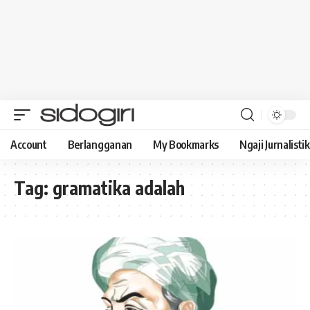
Account
Berlangganan
My Bookmarks
Ngaji Jurnalistik
Tag:
gramatika adalah