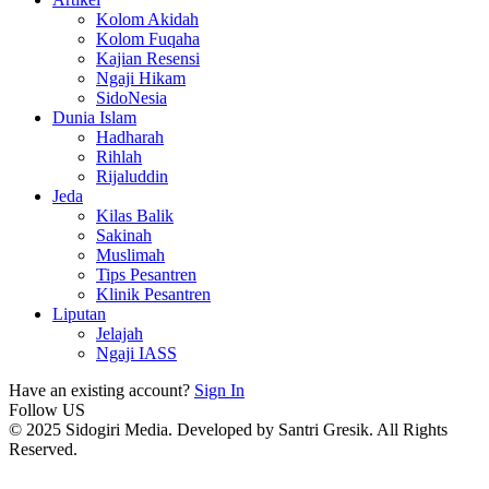
Kolom Akidah
Kolom Fuqaha
Kajian Resensi
Ngaji Hikam
SidoNesia
Dunia Islam
Hadharah
Rihlah
Rijaluddin
Jeda
Kilas Balik
Sakinah
Muslimah
Tips Pesantren
Klinik Pesantren
Liputan
Jelajah
Ngaji IASS
Have an existing account?
Sign In
Follow US
© 2025 Sidogiri Media. Developed by Santri Gresik. All Rights
Reserved.